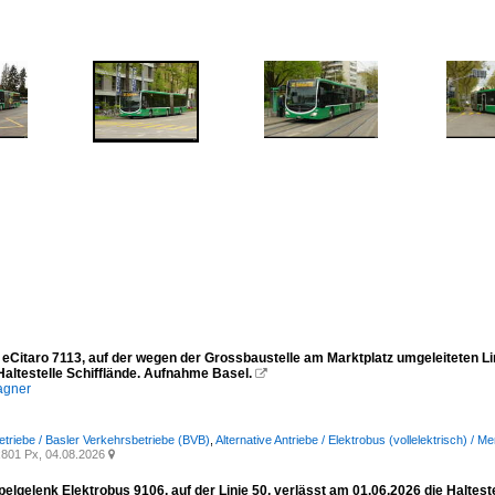
eCitaro 7113, auf der wegen der Grossbaustelle am Marktplatz umgeleiteten Lin
Haltestelle Schifflände. Aufnahme Basel.

agner
etriebe / Basler Verkehrsbetriebe (BVB)
,
Alternative Antriebe / Elektrobus (vollelektrisch) / 
801 Px, 04.08.2026

elgelenk Elektrobus 9106, auf der Linie 50, verlässt am 01.06.2026 die Haltes