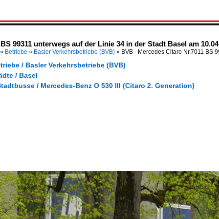
BS 99311 unterwegs auf der Linie 34 in der Stadt Basel am 10.04
»
Betriebe
»
Basler Verkehrsbetriebe (BVB)
»
BVB - Mercedes Citaro Nr.7011 BS 
triebe / Basler Verkehrsbetriebe (BVB)
ädte / Basel
tadtbusse / Mercedes-Benz O 530 III (Citaro 2. Generation)