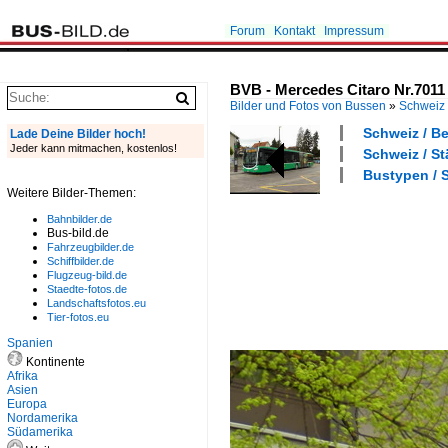
Forum
Kontakt
Impressum
BVB - Mercedes Citaro Nr.7011 
Bilder und Fotos von Bussen
»
Schweiz
Schweiz / Be
Lade Deine Bilder hoch!
Jeder kann mitmachen, kostenlos!
Schweiz / St
Bustypen / S
Weitere Bilder-Themen:
Bahnbilder.de
Bus-bild.de
Fahrzeugbilder.de
Schiffbilder.de
Flugzeug-bild.de
Staedte-fotos.de
Landschaftsfotos.eu
Tier-fotos.eu
Spanien
Kontinente
Afrika
Asien
Europa
Nordamerika
Südamerika