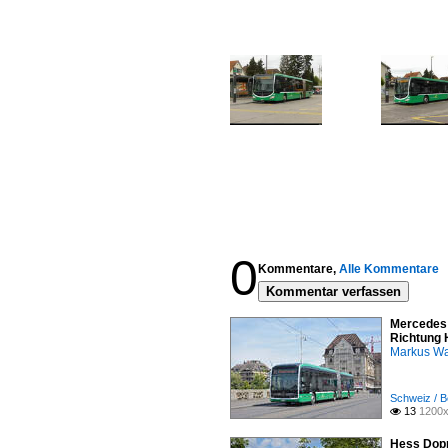
0
Kommentare,
Alle Kommentare
Kommentar verfassen
Mercedes 
Richtung 
Markus W
Schweiz / B
13
1200x

Hess Dopp