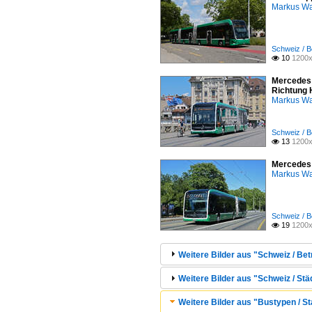
Markus W
Schweiz / B
10
1200x

Mercedes 
Richtung 
Markus W
Schweiz / B
13
1200x

Mercedes 
Markus W
Schweiz / B
19
1200x

Weitere Bilder aus "Schweiz / Bet
Weitere Bilder aus "Schweiz / Stä
Weitere Bilder aus "Bustypen / St