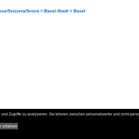
se/Svizzera/Svizra > Basel-Stadt > Basel
und Zugriffe zu analysieren. Sie können zwischen personalisierter und nicht-pers
 erfahren