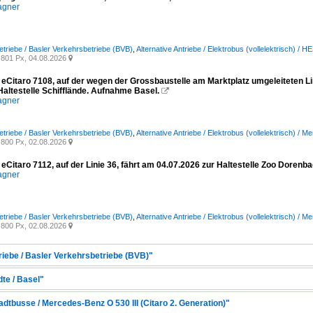
agner
etriebe / Basler Verkehrsbetriebe (BVB)
,
Alternative Antriebe / Elektrobus (vollelektrisch) 
801 Px, 04.08.2026

eCitaro 7108, auf der wegen der Grossbaustelle am Marktplatz umgeleiteten Lin
Haltestelle Schifflände. Aufnahme Basel.

agner
etriebe / Basler Verkehrsbetriebe (BVB)
,
Alternative Antriebe / Elektrobus (vollelektrisch) / 
800 Px, 02.08.2026

eCitaro 7112, auf der Linie 36, fährt am 04.07.2026 zur Haltestelle Zoo Doren
agner
etriebe / Basler Verkehrsbetriebe (BVB)
,
Alternative Antriebe / Elektrobus (vollelektrisch) / 
800 Px, 02.08.2026

riebe / Basler Verkehrsbetriebe (BVB)"
dte / Basel"
adtbusse / Mercedes-Benz O 530 III (Citaro 2. Generation)"