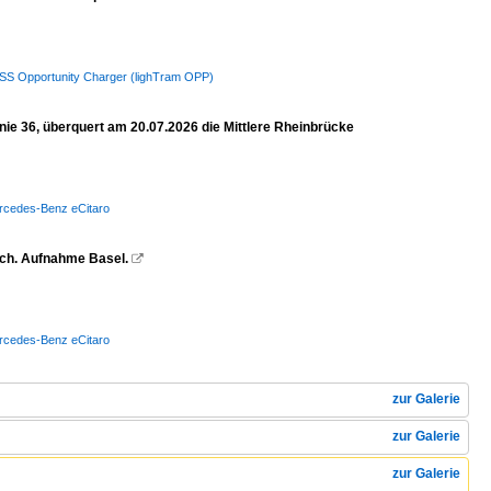
/ HESS Opportunity Charger (lighTram OPP)
ie 36, überquert am 20.07.2026 die Mittlere Rheinbrücke
Mercedes-Benz eCitaro
bach. Aufnahme Basel.

Mercedes-Benz eCitaro
zur Galerie
zur Galerie
zur Galerie