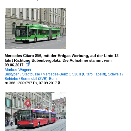
Mercedes Citaro 856, mit der Erdgas Werbung, auf der Linie 12,
fährt Richtung Bubenbergplatz. Die Aufnahme stammt vom
09.06.2017.

Markus Wagner
Bustypen / Stadtbusse / Mercedes-Benz O 530 II (Citaro Facelift)
,
Schweiz /
Betriebe / Bernmobil (SVB), Bern
386 1200x797 Px, 07.09.2017

