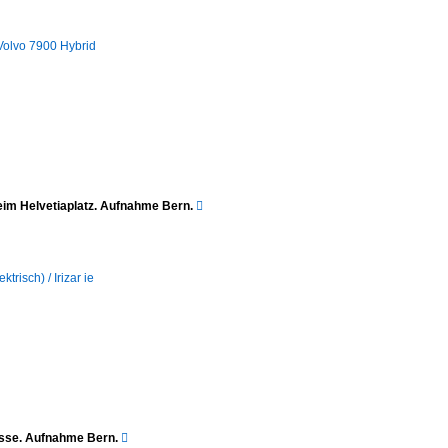
/ Volvo 7900 Hybrid
 beim Helvetiaplatz. Aufnahme Bern.

ktrisch) / Irizar ie
gasse. Aufnahme Bern.
