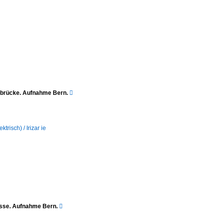
eldbrücke. Aufnahme Bern.

ktrisch) / Irizar ie
gasse. Aufnahme Bern.
