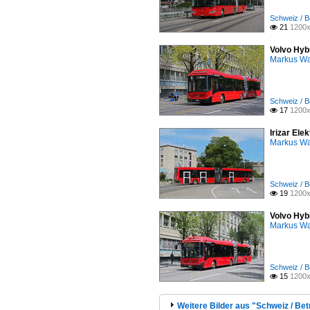
Schweiz / B
21
1200x

Volvo Hyb
Markus W
Schweiz / B
17
1200x

Irizar Ele
Markus W
Schweiz / B
19
1200x

Volvo Hyb
Markus W
Schweiz / B
15
1200x

Weitere Bilder aus "Schweiz / Bet