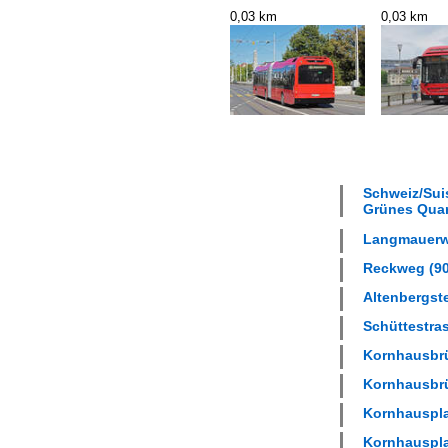
0,03 km
0,03 km
Schweiz/Suis
Grünes Quar
Langmauerwe
Reckweg (90
Altenbergste
Schüttestras
Kornhausbrü
Kornhausbrü
Kornhausplat
Kornhausplat