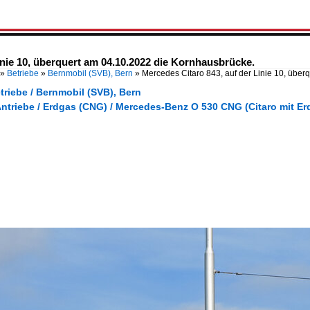
inie 10, überquert am 04.10.2022 die Kornhausbrücke.
»
Betriebe
»
Bernmobil (SVB), Bern
»
Mercedes Citaro 843, auf der Linie 10, über
triebe / Bernmobil (SVB), Bern
Antriebe / Erdgas (CNG) / Mercedes-Benz O 530 CNG (Citaro mit E