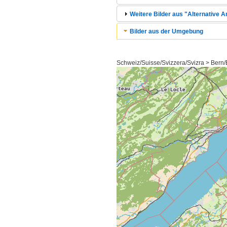
Weitere Bilder aus "Alternative 
Bilder aus der Umgebung
Schweiz/Suisse/Svizzera/Svizra > Bern/B