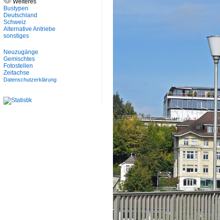
Weiteres
Bustypen
Deutschland
Schweiz
Alternative Antriebe
sonstiges
Neuzugänge
Gemischtes
Fotostellen
Zeitachse
Datenschutzerklärung