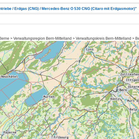
Antriebe / Erdgas (CNG) / Mercedes-Benz O 530 CNG (Citaro mit Erdgasmotor)"
erne > Verwaltungsregion Bern-Mittelland > Verwaltungskreis Bern-Mittelland > Ber