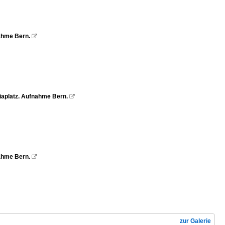
nahme Bern.

etiaplatz. Aufnahme Bern.

nahme Bern.

zur Galerie