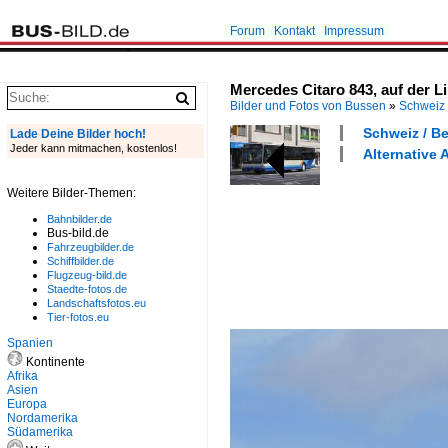
Forum
Kontakt
Impressum
Mercedes Citaro 843, auf der L
Bilder und Fotos von Bussen
»
Schweiz
Schweiz / Be
Lade Deine Bilder hoch!
Jeder kann mitmachen, kostenlos!
Alternative 
Weitere Bilder-Themen:
Bahnbilder.de
Bus-bild.de
Fahrzeugbilder.de
Schiffbilder.de
Flugzeug-bild.de
Staedte-fotos.de
Landschaftsfotos.eu
Tier-fotos.eu
Spanien
Kontinente
Afrika
Asien
Europa
Nordamerika
Südamerika