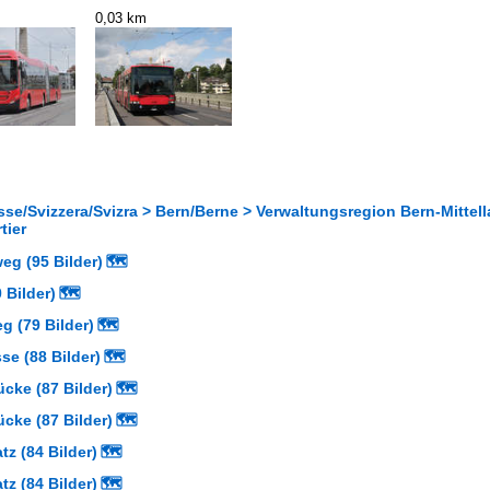
0,03 km
se/Svizzera/Svizra > Bern/Berne > Verwaltungsregion Bern-Mittella
tier
g (95 Bilder)
🗺
 Bilder)
🗺
g (79 Bilder)
🗺
se (88 Bilder)
🗺
cke (87 Bilder)
🗺
cke (87 Bilder)
🗺
z (84 Bilder)
🗺
z (84 Bilder)
🗺