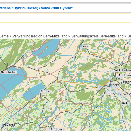
triebe / Hybrid (Diesel) / Volvo 7900 Hybrid"
erne > Verwaltungsregion Bern-Mittelland > Verwaltungskreis Bern-Mittelland > Bern