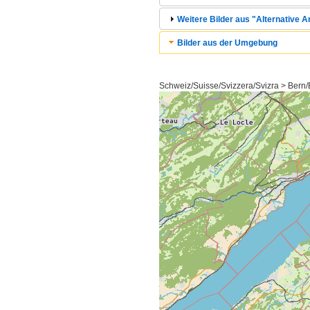
Weitere Bilder aus "Alternative An
Bilder aus der Umgebung
Schweiz/Suisse/Svizzera/Svizra > Bern/B