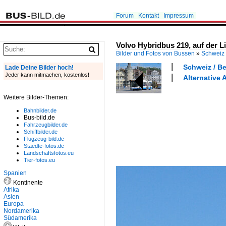
Forum
Kontakt
Impressum
Volvo Hybridbus 219, auf der L
Bilder und Fotos von Bussen
»
Schweiz
Schweiz / Be
Lade Deine Bilder hoch!
Jeder kann mitmachen, kostenlos!
Alternative 
Weitere Bilder-Themen:
Bahnbilder.de
Bus-bild.de
Fahrzeugbilder.de
Schiffbilder.de
Flugzeug-bild.de
Staedte-fotos.de
Landschaftsfotos.eu
Tier-fotos.eu
Spanien
Kontinente
Afrika
Asien
Europa
Nordamerika
Südamerika