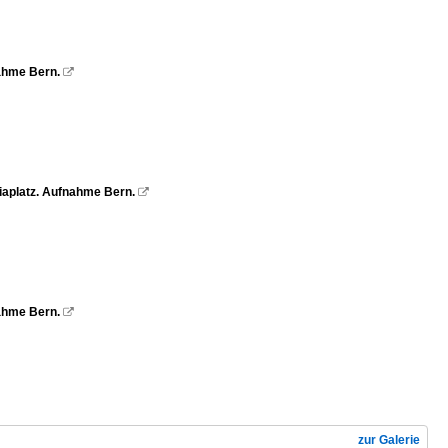
nahme Bern.

etiaplatz. Aufnahme Bern.

nahme Bern.

zur Galerie