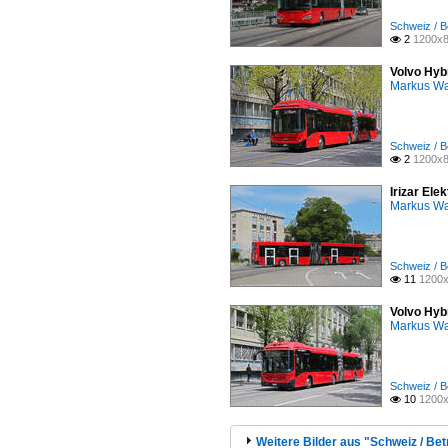
Schweiz / B
2
1200x8

Volvo Hyb
Markus W
Schweiz / B
2
1200x8

Irizar Ele
Markus W
Schweiz / B
11
1200x

Volvo Hyb
Markus W
Schweiz / B
10
1200x

Weitere Bilder aus "Schweiz / Bet