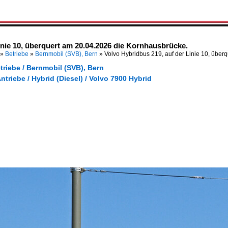
inie 10, überquert am 20.04.2026 die Kornhausbrücke.
»
Betriebe
»
Bernmobil (SVB), Bern
»
Volvo Hybridbus 219, auf der Linie 10, über
triebe / Bernmobil (SVB), Bern
Antriebe / Hybrid (Diesel) / Volvo 7900 Hybrid