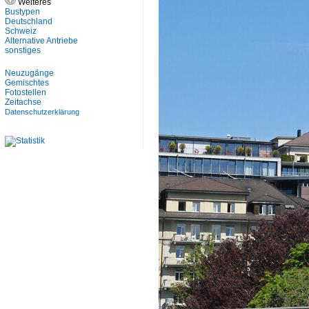
Weiteres
Bustypen
Deutschland
Schweiz
Alternative Antriebe
sonstiges
Neuzugänge
Gemischtes
Fotostellen
Zeitachse
Datenschutzerklärung