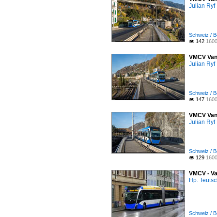
Julian Ryf
Schweiz / B
142
1600

VMCV VanH
Julian Ryf
Schweiz / B
147
1600

VMCV VanH
Julian Ryf
Schweiz / B
129
1600

VMCV - Va
Hp. Teuts
Schweiz / B