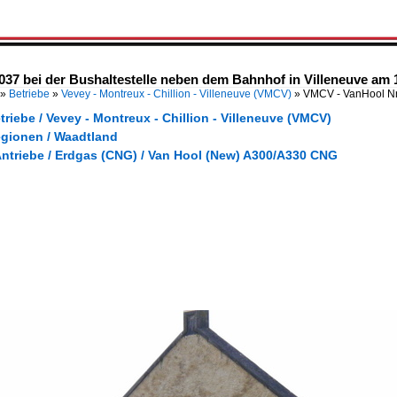
37 bei der Bushaltestelle neben dem Bahnhof in Villeneuve am 
»
Betriebe
»
Vevey - Montreux - Chillion - Villeneuve (VMCV)
»
VMCV - VanHool Nr
triebe / Vevey - Montreux - Chillion - Villeneuve (VMCV)
egionen / Waadtland
Antriebe / Erdgas (CNG) / Van Hool (New) A300/A330 CNG