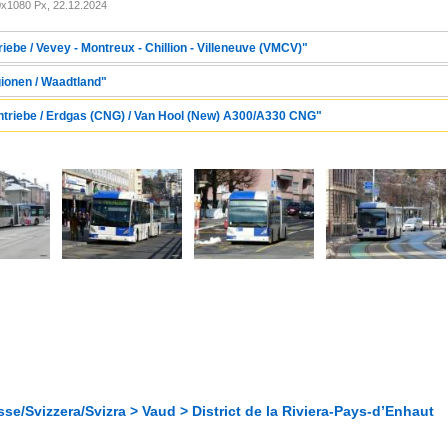
x1080 Px, 22.12.2024
iebe / Vevey - Montreux - Chillion - Villeneuve (VMCV)"
gionen / Waadtland"
Antriebe / Erdgas (CNG) / Van Hool (New) A300/A330 CNG"
se/Svizzera/Svizra > Vaud > District de la Riviera-Pays-d’Enhaut