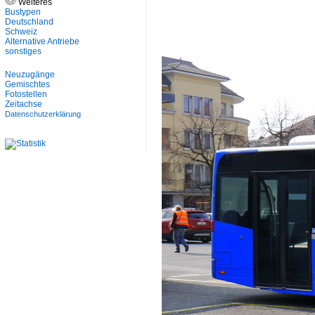
Weiteres
Bustypen
Deutschland
Schweiz
Alternative Antriebe
sonstiges
Neuzugänge
Gemischtes
Fotostellen
Zeitachse
Datenschutzerklärung