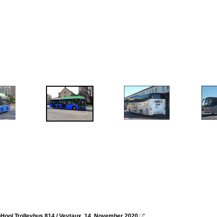
ool Trolleybus 814 / Veytaux, 14. November 2020
