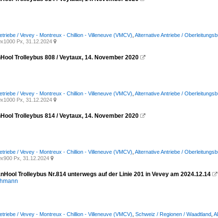
etriebe / Vevey - Montreux - Chillion - Villeneuve (VMCV)
,
Alternative Antriebe / Oberleitungs
x1000 Px, 31.12.2024

ool Trolleybus 808 / Veytaux, 14. November 2020

etriebe / Vevey - Montreux - Chillion - Villeneuve (VMCV)
,
Alternative Antriebe / Oberleitungs
x1000 Px, 31.12.2024

ool Trolleybus 814 / Veytaux, 14. November 2020

etriebe / Vevey - Montreux - Chillion - Villeneuve (VMCV)
,
Alternative Antriebe / Oberleitungs
x900 Px, 31.12.2024

nHool Trolleybus Nr.814 unterwegs auf der Linie 201 in Vevey am 2024.12.14

chmann
etriebe / Vevey - Montreux - Chillion - Villeneuve (VMCV)
,
Schweiz / Regionen / Waadtland
,
A