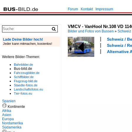
Forum
Kontakt
Impressum
VMCV - VanHool Nr.108 VD 1140
Bilder und Fotos von Bussen
»
Schweiz
Schweiz / Be
Lade Deine Bilder hoch!
Jeder kann mitmachen, kostenlos!
Schweiz / R
Alternative 
Weitere Bilder-Themen:
Bahnbilder.de
Bus-bild.de
Fahrzeugbilder.de
Schiffbilder.de
Flugzeug-bild.de
Staedte-fotos.de
Landschaftsfotos.eu
Tier-fotos.eu
Spanien
Kontinente
Afrika
Asien
Europa
Nordamerika
Südamerika