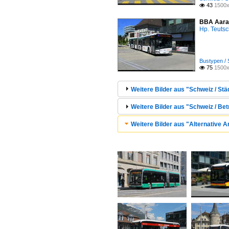
43
1500x

BBA Aarau
Hp. Teuts
Bustypen / 
75
1500x

Weitere Bilder aus "Schweiz / Stä
Weitere Bilder aus "Schweiz / B
Weitere Bilder aus "Alternative A