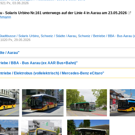
921 Px, 03.06.2026
 - Solaris Urbino Nr.161 unterwegs auf der Linie 4 in Aarau am 23.05.2026

chmann
Stadtbusse / Solaris Urbino
,
Schweiz / Städte / Aarau
,
Schweiz / Betriebe / BBA - Bus Aarau
1020 Px, 29.05.2026
dte / Aarau"
etriebe / BBA - Bus Aarau (ex AAR Bus+Bahn)"
ntriebe / Elektrobus (vollelektrisch) / Mercedes-Benz eCitaro"