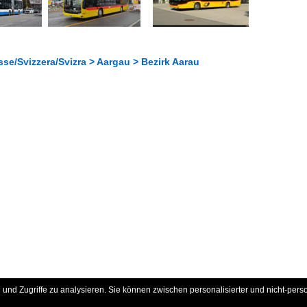
se/Svizzera/Svizra > Aargau > Bezirk Aarau
und Zugriffe zu analysieren. Sie können zwischen personalisierter und nicht-pers