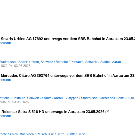
- Solaris Urbino AG 17892 unterwegs vor dem SBB Bahnhof in Aarau am 23.05
chmann
Stadtbusse / Solaris Urbino
,
Schweiz / Betriebe / Postauto
,
Schweiz / Städte / Aarau
1022 Px, 03.06.2026
- Mercedes Citaro AG 393764 unterwegs vor dem SBB Bahnhof in Aarau am 23
chmann
etriebe / Postauto
,
Schweiz / Städte / Aarau
,
Bustypen / Stadtbusse / Mercedes-Benz O 530 II
945 Px, 03.06.2026
- Reisecar Setra S 516 HD unterwegs in Aarau am 23.05.2026

chmann
tädte / Aarau
,
Bustypen / Reisebusse / Setra S 500er Serie