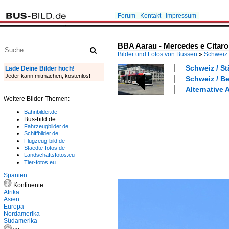
Forum
Kontakt
Impressum
BBA Aarau - Mercedes e Citaro 
Bilder und Fotos von Bussen
»
Schweiz
Schweiz / St
Lade Deine Bilder hoch!
Jeder kann mitmachen, kostenlos!
Schweiz / B
Alternative 
Weitere Bilder-Themen:
Bahnbilder.de
Bus-bild.de
Fahrzeugbilder.de
Schiffbilder.de
Flugzeug-bild.de
Staedte-fotos.de
Landschaftsfotos.eu
Tier-fotos.eu
Spanien
Kontinente
Afrika
Asien
Europa
Nordamerika
Südamerika