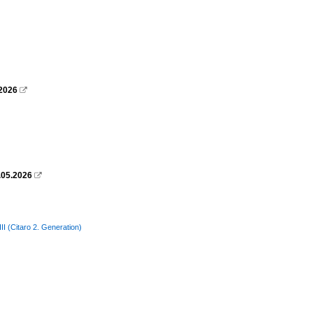
.2026

.05.2026

I (Citaro 2. Generation)