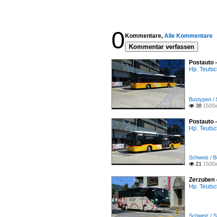
0
Kommentare,
Alle Kommentare
Kommentar verfassen
Postauto 
Hp. Teuts
Bustypen / 
38
1500x

Postauto 
Hp. Teuts
Schweiz / B
21
1500x

Zerzuben 
Hp. Teuts
Schweiz / S