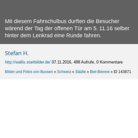
Mit diesem Fahrschulbus durften die Besucher
wärend der Tag der offenen Tür am 5.
11.16 selber
hinter dem Lenkrad eine Runde fahren.
Stefan H.
http://wallis.startbilder.de/
07.11.2016, 488 Aufrufe, 0 Kommentare
Bilder und Fotos von Bussen
»
Schweiz
»
Städte
»
Biel-Bienne
»
ID 143871