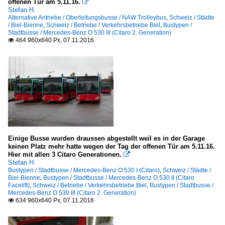
offenen Tür am 5.11.16.

Stefan H.
Alternative Antriebe / Oberleitungsbusse / NAW Trolleybus
,
Schweiz / Städte
/ Biel-Bienne
,
Schweiz / Betriebe / Verkehrsbetriebe Biel
,
Bustypen /
Stadtbusse / Mercedes-Benz O 530 III (Citaro 2. Generation)
464 960x640 Px, 07.11.2016

Einige Busse wurden draussen abgestellt weil es in der Garage
keinen Platz mehr hatte wegen der Tag der offenen Tür am 5.11.16.
Hier mit allen 3 Citaro Generationen.

Stefan H.
Bustypen / Stadtbusse / Mercedes-Benz O 530 I (Citaro)
,
Schweiz / Städte /
Biel-Bienne
,
Bustypen / Stadtbusse / Mercedes-Benz O 530 II (Citaro
Facelift)
,
Schweiz / Betriebe / Verkehrsbetriebe Biel
,
Bustypen / Stadtbusse /
Mercedes-Benz O 530 III (Citaro 2. Generation)
634 960x640 Px, 07.11.2016
