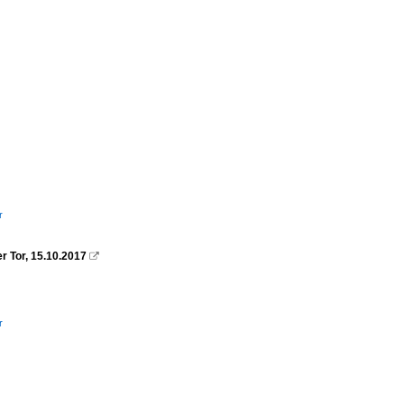
r
r Tor, 15.10.2017

r