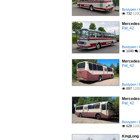
Bustypen / 
732
1200

Mercedes-
Pat_42
Bustypen / 
1040

 
Mercedes-
Pat_42
Bustypen /
697
1200

Mercedes-
Pat_42
Bustypen /
628
1200

KingLong 