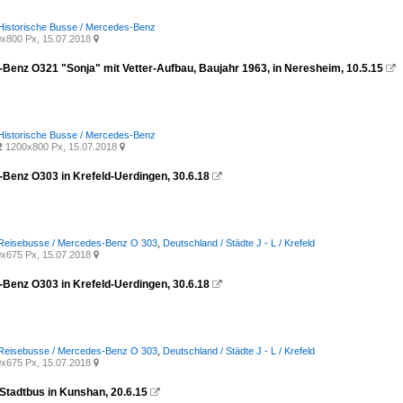
Historische Busse / Mercedes-Benz
x800 Px, 15.07.2018

Benz O321 "Sonja" mit Vetter-Aufbau, Baujahr 1963, in Neresheim, 10.5.15

Historische Busse / Mercedes-Benz
1200x800 Px, 15.07.2018
2

Benz O303 in Krefeld-Uerdingen, 30.6.18

 Reisebusse / Mercedes-Benz O 303
,
Deutschland / Städte J - L / Krefeld
x675 Px, 15.07.2018

Benz O303 in Krefeld-Uerdingen, 30.6.18

 Reisebusse / Mercedes-Benz O 303
,
Deutschland / Städte J - L / Krefeld
x675 Px, 15.07.2018

Stadtbus in Kunshan, 20.6.15
