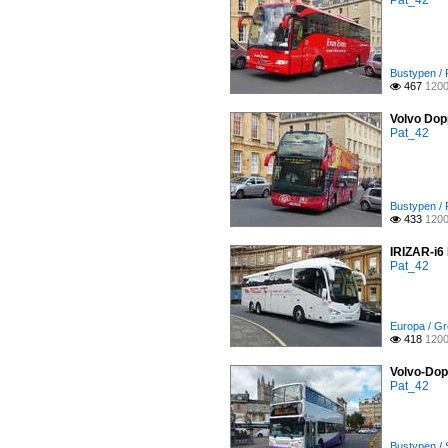
Pat_42
Bustypen /
467
1200

Volvo Dop
Pat_42
Bustypen / 
433
1200

IRIZAR-i6
Pat_42
Europa / Gr
418
1200

Volvo-Dop
Pat_42
Bustypen / 