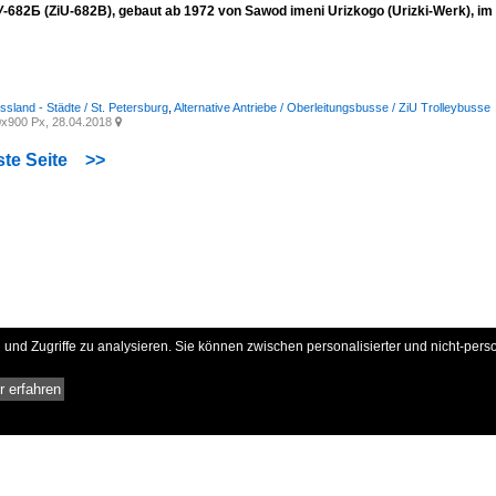
-682Б (ZiU-682B), gebaut ab 1972 von Sawod imeni Urizkogo (Urizki-Werk), im 
ssland - Städte / St. Petersburg
,
Alternative Antriebe / Oberleitungsbusse / ZiU Trolleybusse
x900 Px, 28.04.2018

te Seite
>>
und Zugriffe zu analysieren. Sie können zwischen personalisierter und nicht-pers
 erfahren