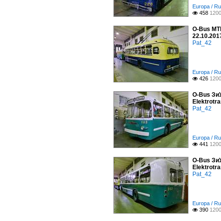
Europa / Ru
458
1200

O-Bus МТБ
22.10.201
Pat_42
Europa / Ru
426
1200

O-Bus ЗиУ
Elektrotra
Pat_42
Europa / Ru
441
1200

O-Bus ЗиУ
Elektrotra
Pat_42
Europa / Ru
390
1200
