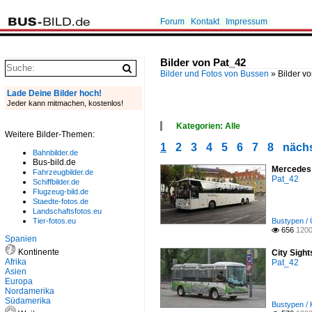
Forum
Kontakt
Impressum
Bilder von Pat_42
Bilder und Fotos von Bussen
»
Bilder v
Lade Deine Bilder hoch!
Jeder kann mitmachen, kostenlos!
Kategorien: Alle
Weitere Bilder-Themen:
×
1
2
3
4
5
6
7
8
nächs
Alle Kategorien
Bahnbilder.de
Alternative Antriebe
Bus-bild.de
Mercedes 
Asien
Fahrzeugbilder.de
Pat_42
Bustypen
Schiffbilder.de
Flugzeug-bild.de
Deutschland
Staedte-fotos.de
Europa
Landschaftsfotos.eu
Schweiz
Tier-fotos.eu
Bustypen / 
sonstiges
656
1200

Spanien
Kontinente
City Sight
Afrika
Pat_42
Asien
Europa
Nordamerika
Südamerika
Bustypen / 