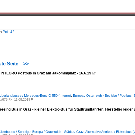
on
Pat_42
te Seite
>>
INTEGRO Postbus in Graz am Jakominiplatz - 16.6.19

Überlandbusse / Mercedes-Benz O 550 (Integro)
,
Europa / Österreich - Betriebe / Postbus
,
E
x675 Px, 11.08.2019

seeing Bus in Graz - kleiner Elektro-Bus für Stadtrundfahrten, Hersteller leider
Kleinbusse / Sonstige
,
Europa / Österreich - Städte / Graz
,
Alternative Antriebe / Elektrobus (v