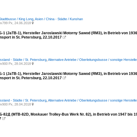
Stadtbusse / King Long
,
Asien / China - Städte / Kunshan
x799 Px, 24.06.2018

-1 (JaTB-1), Hersteller Jaroslawski Motorny Sawod (ЯМЗ), in Betrieb von 193
nsport in St. Petersburg, 22.10.2017

ssland - Städte / St. Petersburg
,
Alternative Antriebe / Oberleitungsbusse / sonstige Herstelle
x900 Px, 28.04.2018

-1 (JaTB-1), Hersteller Jaroslawski Motorny Sawod (ЯМЗ), in Betrieb von 193
nsport in St. Petersburg, 22.10.2017

ssland - Städte / St. Petersburg
,
Alternative Antriebe / Oberleitungsbusse / sonstige Herstelle
x900 Px, 28.04.2018

-82Д (MTB-82D, Moskauer Trolley-Bus Werk Nr. 82), in Betrieb von 1947 bis 19
7
