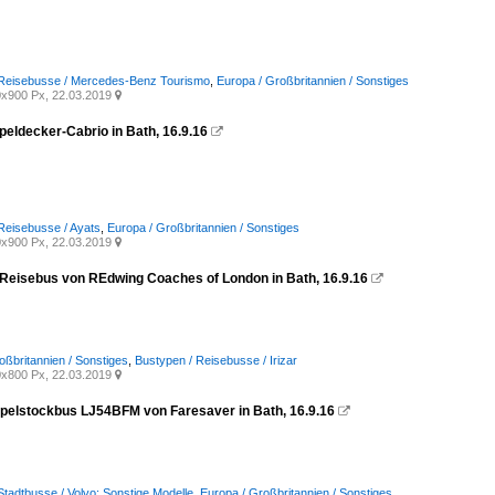
 Reisebusse / Mercedes-Benz Tourismo
,
Europa / Großbritannien / Sonstiges
x900 Px, 22.03.2019

peldecker-Cabrio in Bath, 16.9.16

Reisebusse / Ayats
,
Europa / Großbritannien / Sonstiges
x900 Px, 22.03.2019

 Reisebus von REdwing Coaches of London in Bath, 16.9.16

oßbritannien / Sonstiges
,
Bustypen / Reisebusse / Irizar
x800 Px, 22.03.2019

pelstockbus LJ54BFM von Faresaver in Bath, 16.9.16

Stadtbusse / Volvo: Sonstige Modelle
,
Europa / Großbritannien / Sonstiges