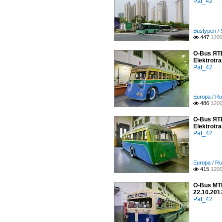
Pat_42
Bustypen / 
447
1200

O-Bus ЯТБ
Elektrotra
Pat_42
Europa / Ru
486
1200

O-Bus ЯТБ
Elektrotra
Pat_42
Europa / Ru
415
1200

O-Bus МТБ
22.10.201
Pat_42