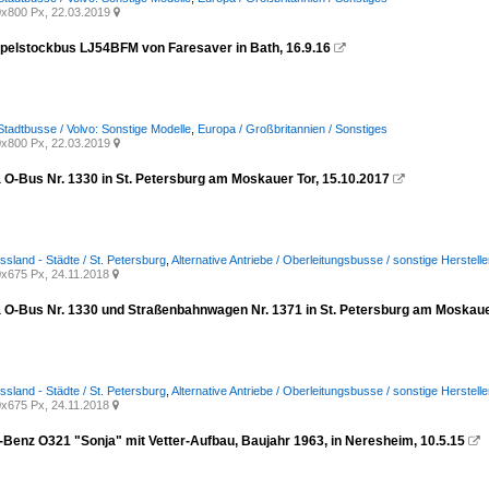
x800 Px, 22.03.2019

pelstockbus LJ54BFM von Faresaver in Bath, 16.9.16

Stadtbusse / Volvo: Sonstige Modelle
,
Europa / Großbritannien / Sonstiges
x800 Px, 22.03.2019

a O-Bus Nr. 1330 in St. Petersburg am Moskauer Tor, 15.10.2017

ssland - Städte / St. Petersburg
,
Alternative Antriebe / Oberleitungsbusse / sonstige Herstelle
x675 Px, 24.11.2018

a O-Bus Nr. 1330 und Straßenbahnwagen Nr. 1371 in St. Petersburg am Moskaue
ssland - Städte / St. Petersburg
,
Alternative Antriebe / Oberleitungsbusse / sonstige Herstelle
x675 Px, 24.11.2018

Benz O321 "Sonja" mit Vetter-Aufbau, Baujahr 1963, in Neresheim, 10.5.15
