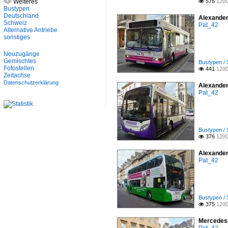
Weiteres
576
1200

Bustypen
Deutschland
Alexander-
Schweiz
Pat_42
Alternative Antriebe
sonstiges
Neuzugänge
Gemischtes
Bustypen / 
Fotostellen
441
1200

Zeitachse
Datenschutzerklärung
Alexander
Pat_42
Bustypen / 
376
1200

Alexander
Pat_42
Bustypen / 
375
1200

Mercedes-