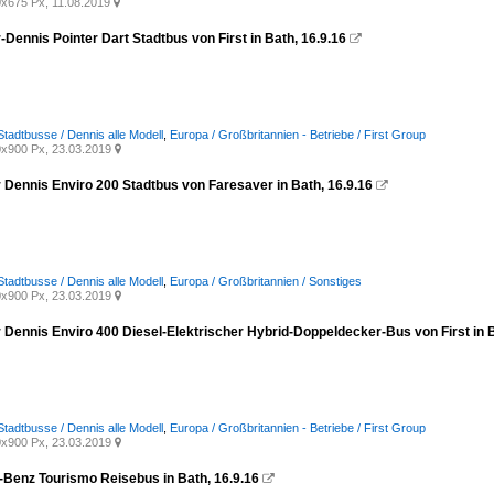
x675 Px, 11.08.2019

Dennis Pointer Dart Stadtbus von First in Bath, 16.9.16

Stadtbusse / Dennis alle Modell
,
Europa / Großbritannien - Betriebe / First Group
x900 Px, 23.03.2019

 Dennis Enviro 200 Stadtbus von Faresaver in Bath, 16.9.16

Stadtbusse / Dennis alle Modell
,
Europa / Großbritannien / Sonstiges
x900 Px, 23.03.2019

 Dennis Enviro 400 Diesel-Elektrischer Hybrid-Doppeldecker-Bus von First in B
Stadtbusse / Dennis alle Modell
,
Europa / Großbritannien - Betriebe / First Group
x900 Px, 23.03.2019

Benz Tourismo Reisebus in Bath, 16.9.16
