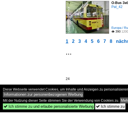
O-Bus ЗиУ
Pat_42
Europa / Ru
390
1200

1
2
3
4
5
6
7
8
nächs
...
24
Diese Webseite verwendet Cookies, um Inhalte und Anzeigen zu personalisieren 
Informationen zur personenbezogenen Werbung
Mehr
Mit der Nutzung dieser Seite stimmen Sie der Verwendung von Cookies zu.
Ich stimme zu und erlaube personalisierte Werbung
Ich stimme zu

