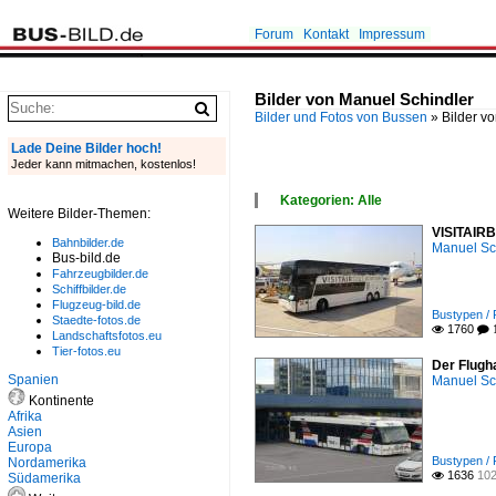
Forum
Kontakt
Impressum
Bilder von Manuel Schindler
Bilder und Fotos von Bussen
»
Bilder v
Lade Deine Bilder hoch!
Jeder kann mitmachen, kostenlos!
Kategorien: Alle
Weitere Bilder-Themen:
×
VISITAIRB
Alle Kategorien
Bahnbilder.de
Manuel Sc
Bustypen
Bus-bild.de
Europa
Fahrzeugbilder.de
Schiffbilder.de
Flugzeug-bild.de
Bustypen / 
Staedte-fotos.de
1760

 
Landschaftsfotos.eu
Tier-fotos.eu
Der Flugh
Spanien
Manuel Sc
Kontinente
Afrika
Asien
Europa
Bustypen / 
Nordamerika
1636
102

Südamerika