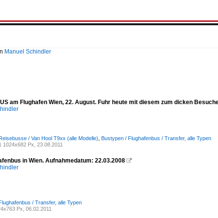
on
Manuel Schindler
US am Flughafen Wien, 22. August. Fuhr heute mit diesem zum dicken Besuch
hindler
Reisebusse / Van Hool T9xx (alle Modelle)
,
Bustypen / Flughafenbus / Transfer, alle Typen
1024x682 Px, 23.08.2011
1
afenbus in Wien. Aufnahmedatum: 22.03.2008

hindler
Flughafenbus / Transfer, alle Typen
4x763 Px, 06.02.2011