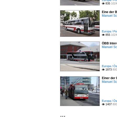
Europa / Por
835
1024

Eine der 
Manuel Sc
Europa / Por
855
1024

ÖBB Inter
Manuel Sc
Europa / Ös
1873
800

Einer der 
Manuel Sc
Europa / Ös
1407
800

...