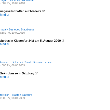
tugal - Betriebe / Stadtbusse
x682 Px, 10.09.2010
Busgesellschaften auf Madeira

hindler
tugal - Betriebe / Stadtbusse
x682 Px, 10.09.2010
citybus in Klagenfurt Hbf am 5. August 2009

hindler
terreich - Betriebe / Private Busunternehmen
x600 Px, 06.08.2009
Elektrobusse in Salzburg

hindler
terreich - Städte / Salzburg
x600 Px, 08.04.2009