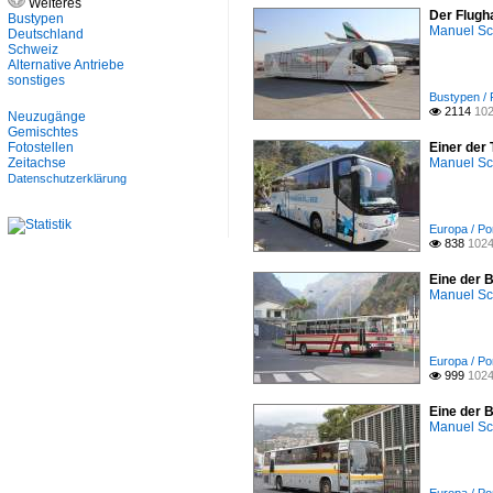
Weiteres
Der Flugh
Bustypen
Manuel Sc
Deutschland
Schweiz
Alternative Antriebe
sonstiges
Bustypen / 
2114
102

Neuzugänge
Gemischtes
Fotostellen
Einer der
Zeitachse
Manuel Sc
Datenschutzerklärung
Europa / Por
838
1024

Eine der 
Manuel Sc
Europa / Por
999
1024

Eine der 
Manuel Sc