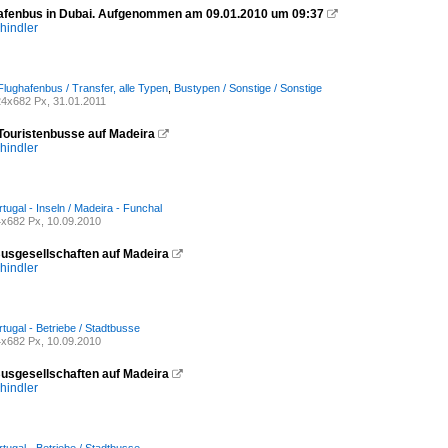
afenbus in Dubai. Aufgenommen am 09.01.2010 um 09:37

hindler
Flughafenbus / Transfer, alle Typen
,
Bustypen / Sonstige / Sonstige
4x682 Px, 31.01.2011
 Touristenbusse auf Madeira

hindler
tugal - Inseln / Madeira - Funchal
x682 Px, 10.09.2010
Busgesellschaften auf Madeira

hindler
tugal - Betriebe / Stadtbusse
x682 Px, 10.09.2010
Busgesellschaften auf Madeira

hindler