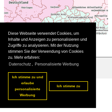
Leaflet
| ©
OpenStreetMap
contributors
Diese Webseite verwendet Cookies, um
Daten werden geladen
Inhalte und Anzeigen zu personalisieren und
Zugriffe zu analysieren. Mit der Nutzung
stimmen Sie der Verwendung von Cookies
zu. Mehr erfahren:
Datenschutz
,
Personalisierte Werbung
Datenschutzerklärung
|
Impressum
|
Kontakt
Ich stimme zu und
erlaube
Ich stimme zu
personalisierte
Werbung