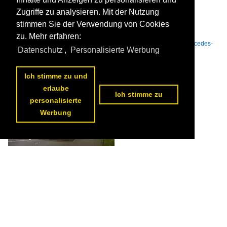
Zugriffe zu analysieren. Mit der Nutzung
stimmen Sie der Verwendung von Cookies
Brings KOM 9197 VIE-BR 775 Innenansicht 10.04.2026

Mike Stephan
zu. Mehr erfahren:
Deutschland / Städte D - F / Düsseldorf
,
Bustypen / Stadtbusse / Mercedes-
Datenschutz
,
Personalisierte Werbung
Benz O 530 III (Citaro 2. Generation)
,
Innenansichten
99 1200x900 Px, 11.04.2026

Ich stimme zu und
erlaube
Ich stimme zu
personalisierte
Werbung
Do I what? Divan Reisen KOM 9210 DU-IU 40 Langenfeld (Rhld), S-
Bahn 10.04.2026

Mike Stephan
Deutschland / Städte D - F / Düsseldorf
,
Bustypen / Stadtbusse / BMC
,
Nacht,
Nebel, Regen, Atmosphäre
101 1200x800 Px, 11.04.2026
