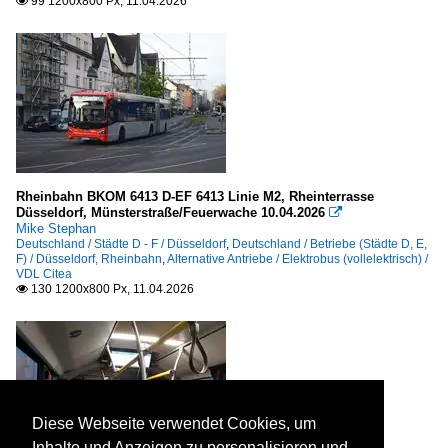
99 1200x800 Px, 11.04.2026

Rheinbahn BKOM 6413 D-EF 6413 Linie M2, Rheinterrasse
Düsseldorf, Münsterstraße/Feuerwache 10.04.2026

Mike Stephan
Deutschland / Städte D - F / Düsseldorf
,
Deutschland / Betriebe (Städte D, E,
F) / Düsseldorf, Rheinbahn
,
Alternative Antriebe / Elektrobus (vollelektrisch) /
VDL Citea
130 1200x800 Px, 11.04.2026

Diese Webseite verwendet Cookies, um
Inhalte und Anzeigen zu personalisieren und