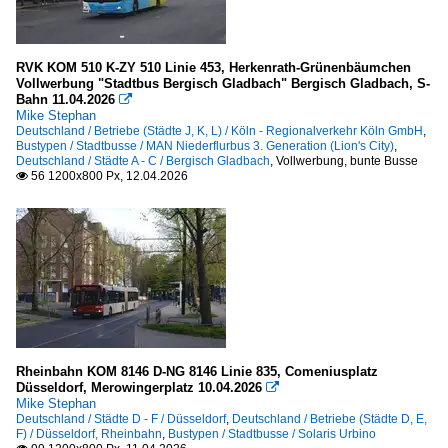
RVK KOM 510 K-ZY 510 Linie 453, Herkenrath-Grünenbäumchen
Vollwerbung "Stadtbus Bergisch Gladbach" Bergisch Gladbach, S-
Bahn 11.04.2026

Mike Stephan
Deutschland / Betriebe (Städte J, K, L) / Köln - Regionalverkehr Köln GmbH
,
Bustypen / Stadtbusse / MAN Niederflurbus 3. Generation (Lion's City)
,
Deutschland / Städte A - C / Bergisch Gladbach
,
Vollwerbung, bunte Busse
56 1200x800 Px, 12.04.2026

Rheinbahn KOM 8146 D-NG 8146 Linie 835, Comeniusplatz
Düsseldorf, Merowingerplatz 10.04.2026

Mike Stephan
Deutschland / Städte D - F / Düsseldorf
,
Deutschland / Betriebe (Städte D, E,
F) / Düsseldorf, Rheinbahn
,
Bustypen / Stadtbusse / Solaris Urbino