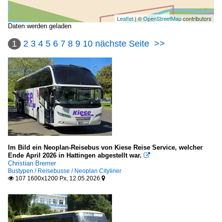
Leaflet
| ©
OpenStreetMap
contributors
Daten werden geladen
1
2
3
4
5
6
7
8
9
10
nächste Seite
>>
Im Bild ein Neoplan-Reisebus von Kiese Reise Service, welcher
Ende April 2026 in Hattingen abgestellt war.

Christian Bremer
Bustypen / Reisebusse / Neoplan Cityliner
107 1600x1200 Px, 12.05.2026

