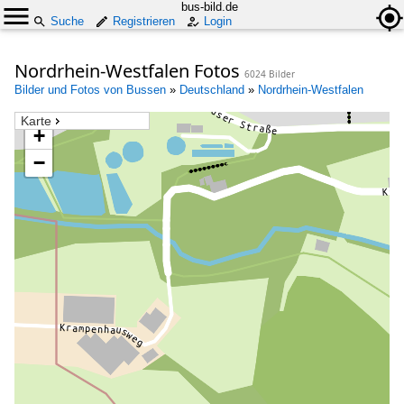
bus-bild.de
Suche
Registrieren
Login
Nordrhein-Westfalen Fotos
6024 Bilder
Bilder und Fotos von Bussen
»
Deutschland
»
Nordrhein-Westfalen
Karte
+
−