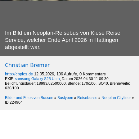
Im Bild ein Neoplan-Reisebus von Kiese Reise
Service, welcher Ende April 2026 in Hattingen
abgestellt war.
Christian Bremer
http://cbpics.de
12.05.2026, 106 Aufrufe, 0 Kommentare
EXIF:
samsung Galaxy S25 Ultra
, Datum 2026:04:30 11:09:30,
Belichtungsdauer: 18993/62500000, Blende: 170/100, ISO40, Brennweite:
630/100
Bilder und Fotos von Bussen
»
Bustypen
»
Reisebusse
»
Neoplan Cityliner
»
ID 224904