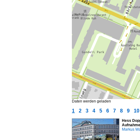
Daten werden geladen
1
2
3
4
5
6
7
8
9
10
Hess Dopp
Aufnahme
Markus W