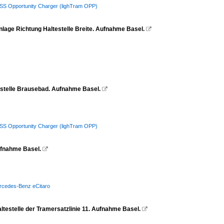
/ HESS Opportunity Charger (lighTram OPP)
Anlage Richtung Haltestelle Breite. Aufnahme Basel.

testelle Brausebad. Aufnahme Basel.

/ HESS Opportunity Charger (lighTram OPP)
Aufnahme Basel.

Mercedes-Benz eCitaro
ltestelle der Tramersatzlinie 11. Aufnahme Basel.
