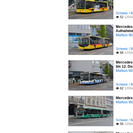
Schweiz / B
52
1200x

Mercedes C
Aufnahme
Markus W
Schweiz / B
66
1200x

Mercedes C
bis 12. D
Markus W
Schweiz / B
62
1200x

Mercedes 
Markus W
Schweiz / B
55
1200x
