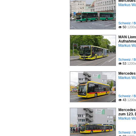
Mercedes 
Markus W
Schweiz / B
50
1200x

MAN Lions 
Aufnahme
Markus W
Schweiz / B
53
1200x

Mercedes e
Markus W
Schweiz / B
43
1200x

Mercedes C
zum 123. 
Markus W
Schweiz / B