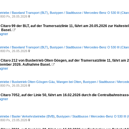
etriebe / Baseland Transport (BLT)
,
Bustypen / Stadtbusse / Mercedes-Benz O 530 III (Citar
800 Px, 28.05.2026

itaro 99 der BLT, auf der Tramersatzlinie 11, fährt am 20.05.2026 zur Halteste
 Basel.

agner
etriebe / Baseland Transport (BLT)
,
Bustypen / Stadtbusse / Mercedes-Benz O 530 III (Citar
800 Px, 26.05.2026

itaro 212 von Busbetrieb Olten Gösgen, auf der Tramersatzlinie 11, fährt am 2
ezember 2026. Aufnahme Basel.

agner
etriebe / Busbetrieb Olten-Gösgen-Gäu, Wangen bei Olten
,
Bustypen / Stadtbusse / Mercede
800 Px, 26.05.2026

Citaro 7052, auf der Linie 50, fährt am 16.02.2026 durch die Centralbahnstras
agner
etriebe / Basler Verkehrsbetriebe (BVB)
,
Bustypen / Stadtbusse / Mercedes-Benz O 530 III (C
800 Px, 23.05.2026
