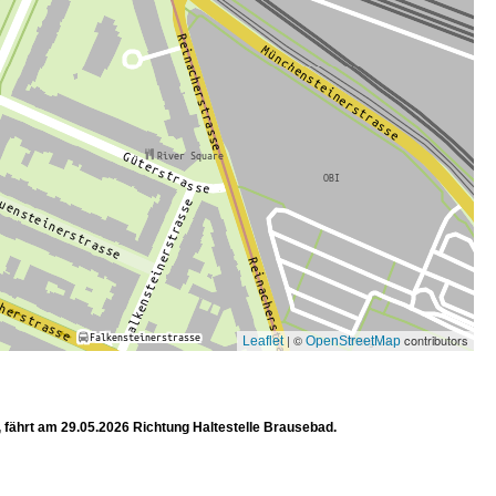
| ©
contributors
Leaflet
OpenStreetMap
, fährt am 29.05.2026 Richtung Haltestelle Brausebad.