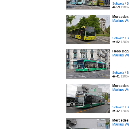
Schweiz / B
53
1200x

Mercedes C
Markus W
Schweiz / B
52
1200x

Hess Dopp
Markus W
Schweiz / B
41
1200x

Mercedes e
Markus W
Schweiz / B
42
1200x

Mercedes C
Markus W