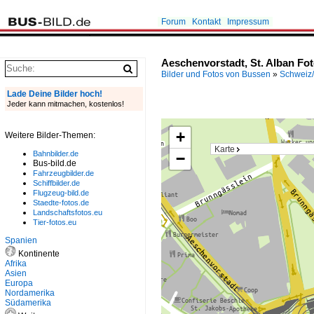
Forum
Kontakt
Impressum
Aeschenvorstadt, St. Alban Fo
Bilder und Fotos von Bussen
»
Schweiz/
Lade Deine Bilder hoch!
Jeder kann mitmachen, kostenlos!
+
Weitere Bilder-Themen:
Karte
Bahnbilder.de
−
Bus-bild.de
Fahrzeugbilder.de
Schiffbilder.de
Flugzeug-bild.de
Staedte-fotos.de
Landschaftsfotos.eu
Tier-fotos.eu
Spanien
Kontinente
Afrika
Asien
Europa
Nordamerika
Südamerika