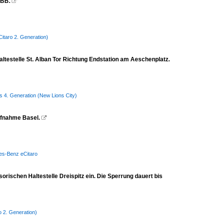
SBB.

itaro 2. Generation)
altestelle St. Alban Tor Richtung Endstation am Aeschenplatz.
us 4. Generation (New Lions City)
Aufnahme Basel.

edes-Benz eCitaro
sorischen Haltestelle Dreispitz ein. Die Sperrung dauert bis
o 2. Generation)