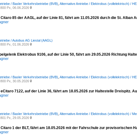
etriebe / Basler Verkehrsbetriebe (BVB)
,
Alternative Antriebe / Elektrobus (vollelektrisch) 
800 Px, 06.06.2026

itaro 85 der AAGL, auf der Linie 81, fährt am 11.05.2026 durch die St. Alban 
agner
etriebe / Autobus AG Liestal (AAGL)
800 Px, 01.06.2026

elgelenk Elektrobus 9106, auf der Linie 50, fährt am 29.05.2026 Richtung Hal
agner
etriebe / Basler Verkehrsbetriebe (BVB)
,
Alternative Antriebe / Elektrobus (vollelektrisch) 
800 Px, 30.05.2026

Citaro 7122, auf der Linie 36, fährt am 18.05.2026 zur Haltestelle Dreispitz. 
agner
etriebe / Basler Verkehrsbetriebe (BVB)
,
Alternative Antriebe / Elektrobus (vollelektrisch) / 
801 Px, 29.05.2026

itaro 1 der BLT, fährt am 18.05.2026 mit der Fahrschule zur provisorischen Ha
agner