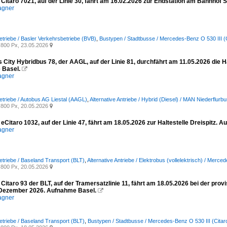
Citaro 7021, auf der Linie 30, fährt am 16.02.2026 zur Endstation am Bahnhof 
agner
etriebe / Basler Verkehrsbetriebe (BVB)
,
Bustypen / Stadtbusse / Mercedes-Benz O 530 III (C
800 Px, 23.05.2026

City Hybridbus 78, der AAGL, auf der Linie 81, durchfährt am 11.05.2026 die H
 Basel.

agner
etriebe / Autobus AG Liestal (AAGL)
,
Alternative Antriebe / Hybrid (Diesel) / MAN Niederflurb
800 Px, 20.05.2026

Citaro 1032, auf der Linie 47, fährt am 18.05.2026 zur Haltestelle Dreispitz. 
agner
etriebe / Baseland Transport (BLT)
,
Alternative Antriebe / Elektrobus (vollelektrisch) / Merc
800 Px, 20.05.2026

itaro 93 der BLT, auf der Tramersatzlinie 11, fährt am 18.05.2026 bei der provi
Dezember 2026. Aufnahme Basel.

agner
etriebe / Baseland Transport (BLT)
,
Bustypen / Stadtbusse / Mercedes-Benz O 530 III (Citar