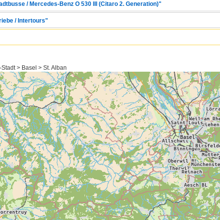
adtbusse / Mercedes-Benz O 530 III (Citaro 2. Generation)"
iebe / Intertours"
Stadt > Basel > St. Alban