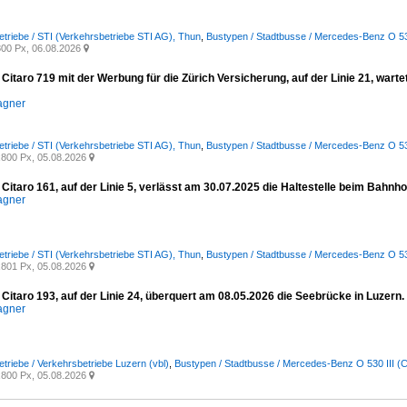
etriebe / STI (Verkehrsbetriebe STI AG), Thun
,
Bustypen / Stadtbusse / Mercedes-Benz O 530 
00 Px, 06.08.2026

itaro 719 mit der Werbung für die Zürich Versicherung, auf der Linie 21, wart
agner
etriebe / STI (Verkehrsbetriebe STI AG), Thun
,
Bustypen / Stadtbusse / Mercedes-Benz O 530 
800 Px, 05.08.2026

itaro 161, auf der Linie 5, verlässt am 30.07.2025 die Haltestelle beim Bahnho
agner
etriebe / STI (Verkehrsbetriebe STI AG), Thun
,
Bustypen / Stadtbusse / Mercedes-Benz O 530 
801 Px, 05.08.2026

itaro 193, auf der Linie 24, überquert am 08.05.2026 die Seebrücke in Luzern.
agner
etriebe / Verkehrsbetriebe Luzern (vbl)
,
Bustypen / Stadtbusse / Mercedes-Benz O 530 III (Ci
800 Px, 05.08.2026
