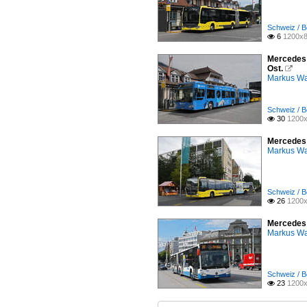
Schweiz / B
6
1200x8

Mercedes C
Ost.

Markus W
Schweiz / B
30
1200x

Mercedes C
Markus W
Schweiz / B
26
1200x

Mercedes C
Markus W
Schweiz / B
23
1200x
