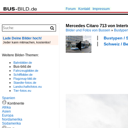
Forum
Kontakt
Impressum
Mercedes Citaro 713 von Interto
Bilder und Fotos von Bussen
»
Bustype
Bustypen / S
Lade Deine Bilder hoch!
Jeder kann mitmachen, kostenlos!
Schweiz / Be
Weitere Bilder-Themen:
Bahnbilder.de
Bus-bild.de
Fahrzeugbilder.de
Schiffbilder.de
Flugzeug-bild.de
Staedte-fotos.de
Landschaftsfotos.eu
Tier-fotos.eu
Spanien
Kontinente
Afrika
Asien
Europa
Nordamerika
Südamerika