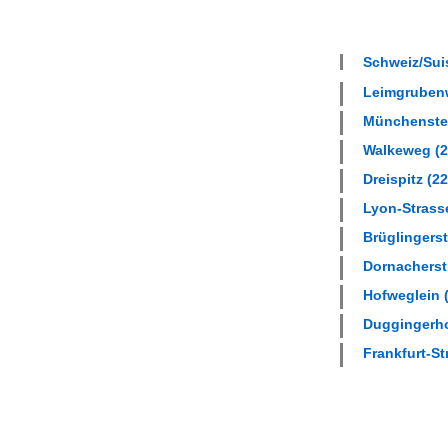
Schweiz/Suis
Leimgrubenw
Münchenstei
Walkeweg (2
Dreispitz (22
Lyon-Strasse
Brüglingerst
Dornacherstr
Hofweglein (
Duggingerhof
Frankfurt-St