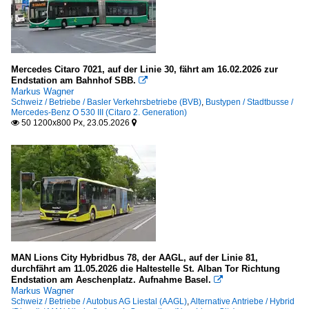
Mercedes Citaro 7021, auf der Linie 30, fährt am 16.02.2026 zur
Endstation am Bahnhof SBB.

Markus Wagner
Schweiz / Betriebe / Basler Verkehrsbetriebe (BVB)
,
Bustypen / Stadtbusse /
Mercedes-Benz O 530 III (Citaro 2. Generation)
50 1200x800 Px, 23.05.2026


MAN Lions City Hybridbus 78, der AAGL, auf der Linie 81,
durchfährt am 11.05.2026 die Haltestelle St. Alban Tor Richtung
Endstation am Aeschenplatz. Aufnahme Basel.

Markus Wagner
Schweiz / Betriebe / Autobus AG Liestal (AAGL)
,
Alternative Antriebe / Hybrid