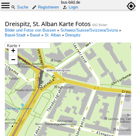
bus-bild.de
Suche
Registrieren
Login
Dreispitz, St. Alban Karte Fotos
692 Bilder
Bilder und Fotos von Bussen
»
Schweiz/Suisse/Svizzera/Svizra
»
Basel-Stadt
»
Basel
»
St. Alban
»
Dreispitz
Karte
+
−