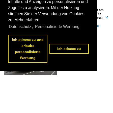
Inhalte und Anzeigen zu personalisieren und
Zugriffe zu analysieren. Mit der Nutzung
Mercedes Citaro 93 der BLT, auf der Tramersatzlinie 11, fährt am
stimmen Sie der Verwendung von Cookies
18.05.2026 bei der provisorischen Haltestelle Dreispitz ein. Die
Sperrung dauert bis zum 123. Dezember 2026. Aufnahme Basel.

zu. Mehr erfahren:
Markus Wagner
Schweiz / Betriebe / Baseland Transport (BLT)
,
Bustypen / Stadtbusse /
Datenschutz
,
Personalisierte Werbung
Mercedes-Benz O 530 III (Citaro 2. Generation)
88 1200x800 Px, 18.05.2026


Ich stimme zu und
erlaube
Ich stimme zu
personalisierte
Werbung
Mercedes Citaro 713 von Intertours, auf der Tramersatzlinie 11,
bedient am 18.05.2026 die provisorische Haltestelle Dreispitz. Die
Sperrung dauert bis am 12. Dezember 2026.Aufnahme Basel.

Markus Wagner
Bustypen / Stadtbusse / Mercedes-Benz O 530 III (Citaro 2. Generation)
,
Schweiz / Betriebe / Intertours
95 1200x800 Px, 18.05.2026

