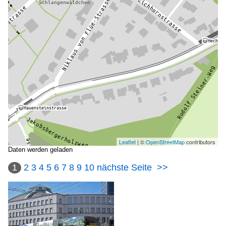
Leaflet
| ©
OpenStreetMap
contributors
Daten werden geladen
1
2
3
4
5
6
7
8
9
10
nächste Seite
>>