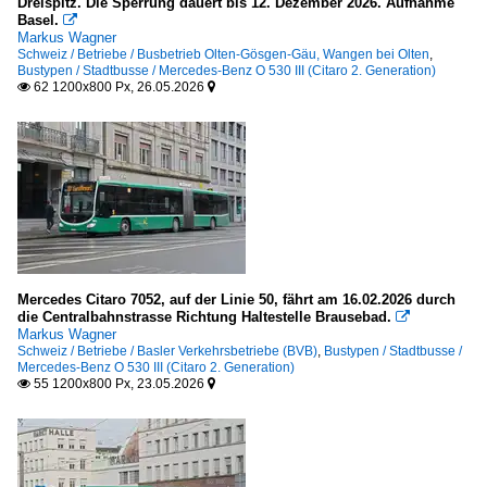
Dreispitz. Die Sperrung dauert bis 12. Dezember 2026. Aufnahme
Basel.

Markus Wagner
Schweiz / Betriebe / Busbetrieb Olten-Gösgen-Gäu, Wangen bei Olten
,
Bustypen / Stadtbusse / Mercedes-Benz O 530 III (Citaro 2. Generation)
62 1200x800 Px, 26.05.2026


Mercedes Citaro 7052, auf der Linie 50, fährt am 16.02.2026 durch
die Centralbahnstrasse Richtung Haltestelle Brausebad.

Markus Wagner
Schweiz / Betriebe / Basler Verkehrsbetriebe (BVB)
,
Bustypen / Stadtbusse /
Mercedes-Benz O 530 III (Citaro 2. Generation)
55 1200x800 Px, 23.05.2026

