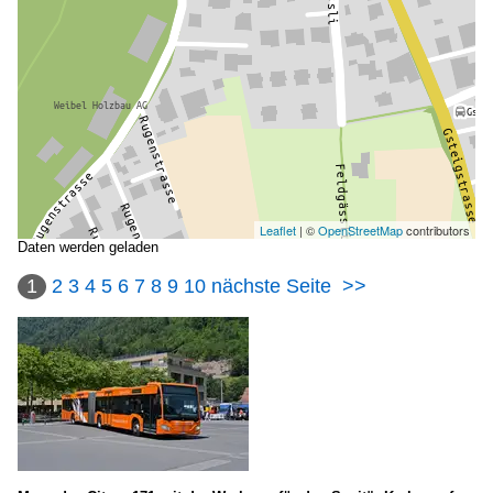
Leaflet
| ©
OpenStreetMap
contributors
Daten werden geladen
1
2
3
4
5
6
7
8
9
10
nächste Seite
>>