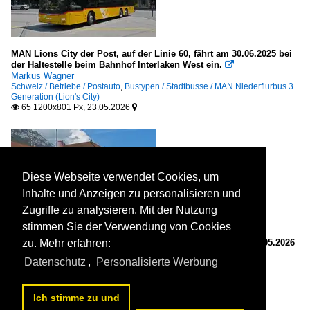
MAN Lions City der Post, auf der Linie 60, fährt am 30.06.2025 bei
der Haltestelle beim Bahnhof Interlaken West ein.

Markus Wagner
Schweiz / Betriebe / Postauto
,
Bustypen / Stadtbusse / MAN Niederflurbus 3.
Generation (Lion's City)
65 1200x801 Px, 23.05.2026


Diese Webseite verwendet Cookies, um
Inhalte und Anzeigen zu personalisieren und
Zugriffe zu analysieren. Mit der Nutzung
stimmen Sie der Verwendung von Cookies
Mercedes eCitaro der Post, auf der Linie 104, wartet am 22.05.2026
zu. Mehr erfahren:
an der Haltestelle beim Bahnhof Interlaken Ost.

Datenschutz
,
Personalisierte Werbung
Markus Wagner
Schweiz / Betriebe / Postauto
,
Alternative Antriebe / Elektrobus
(vollelektrisch) / Mercedes-Benz eCitaro
83 1200x800 Px, 23.05.2026


Ich stimme zu und