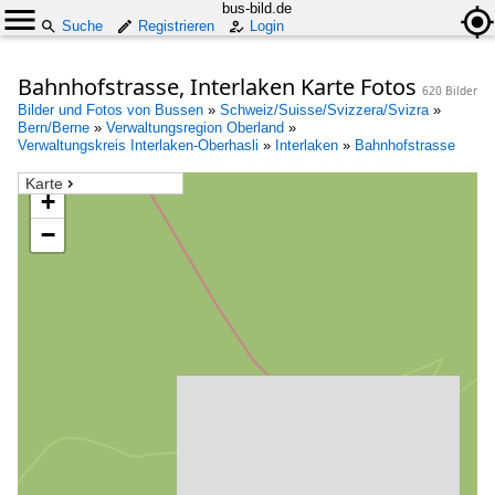
bus-bild.de
Suche
Registrieren
Login
Bahnhofstrasse, Interlaken Karte Fotos
620 Bilder
Bilder und Fotos von Bussen
»
Schweiz/Suisse/Svizzera/Svizra
»
Bern/Berne
»
Verwaltungsregion Oberland
»
Verwaltungskreis Interlaken-Oberhasli
»
Interlaken
»
Bahnhofstrasse
Karte
+
−