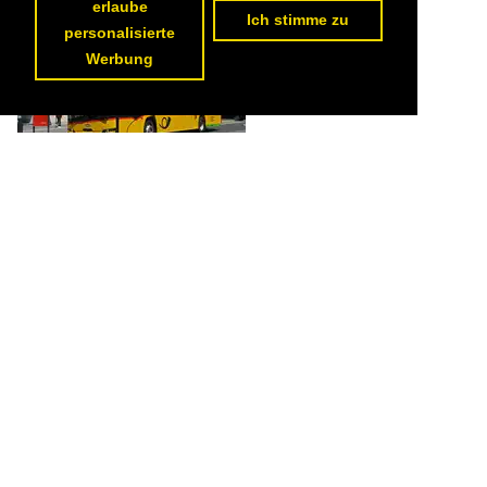
erlaube
Ich stimme zu
personalisierte
Werbung
Solaris Elektrobus der Post, auf der Linie 102, wartet am
22.05.2026 an der Haltestelle beim Bahnhof Interlaken Ost.

Markus Wagner
Schweiz / Betriebe / Postauto
,
Alternative Antriebe / Elektrobus
(vollelektrisch) / Solaris Urbino Electric
69 1200x800 Px, 23.05.2026

