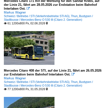
Mercedes Citaro 171 mit der Werbung für den Sanitär Krebs, auf
der Linie 21, fährt am 28.05.2026 zur Endstation beim Bahnhof
Interlaken Ost.

Markus Wagner
Schweiz / Betriebe / STI (Verkehrsbetriebe STI AG), Thun
,
Bustypen /
Stadtbusse / Mercedes-Benz O 530 III (Citaro 2. Generation)
61 1200x800 Px, 02.06.2026


Mercedes Citaro 408 der STI, auf der Linie 21, fährt am 26.05.2026
zur Endstation beim Bahnhof Interlaken Ost.

Markus Wagner
Schweiz / Betriebe / STI (Verkehrsbetriebe STI AG), Thun
,
Bustypen /
Stadtbusse / Mercedes-Benz O 530 III (Citaro 2. Generation)
77 1200x800 Px, 31.05.2026

