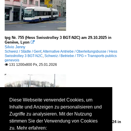
tpg Nr. 755 (Hess Swisstrolley 3 BGT-N2C) am 29.10.2025 in
Genève, Lyon

Silvio Jenny
Schweiz / Städte / Genf
,
Alternative Antriebe / Oberleitungsbusse / Hess
Swisstrolley 3 BGT-N2C
,
Schweiz / Betriebe / TPG = Transports publics
genevois
131 1200x800 Px, 25.01.2026

Diese Webseite verwendet Cookies, um
Inhalte und Anzeigen zu personalisieren und
Zugriffe zu analysieren. Mit der Nutzung
stimmen Sie der Verwendung von Cookies
TPG/Globe Limo SA Nr. 2151 (Mercedes eCitaro) am 2.12.2024 in
Genève, Aéroport

zu. Mehr erfahren: