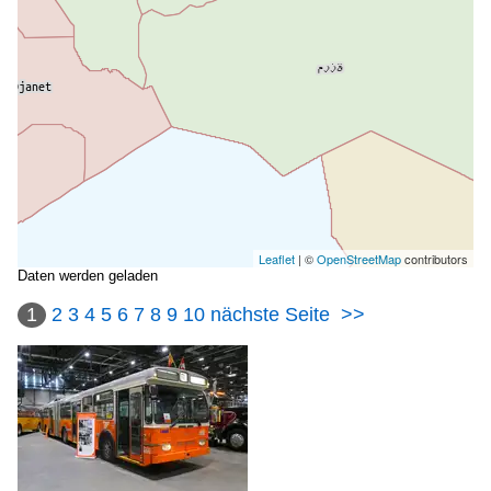
Leaflet
| ©
OpenStreetMap
contributors
Daten werden geladen
1
2
3
4
5
6
7
8
9
10
nächste Seite
>>