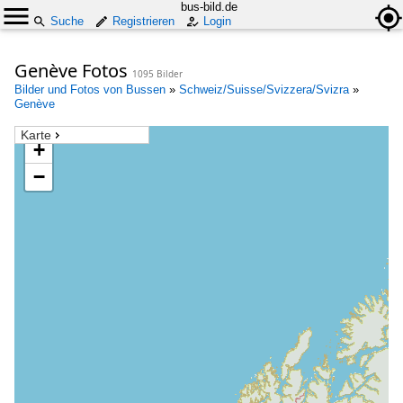
bus-bild.de
Suche
Registrieren
Login
Genève Fotos
1095 Bilder
Bilder und Fotos von Bussen
»
Schweiz/Suisse/Svizzera/Svizra
»
Genève
Karte
+
−