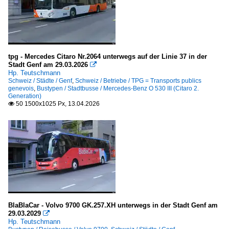
tpg - Mercedes Citaro Nr.2064 unterwegs auf der Linie 37 in der
Stadt Genf am 29.03.2026

Hp. Teutschmann
Schweiz / Städte / Genf
,
Schweiz / Betriebe / TPG = Transports publics
genevois
,
Bustypen / Stadtbusse / Mercedes-Benz O 530 III (Citaro 2.
Generation)
50 1500x1025 Px, 13.04.2026

BlaBlaCar - Volvo 9700 GK.257.XH unterwegs in der Stadt Genf am
29.03.2029

Hp. Teutschmann