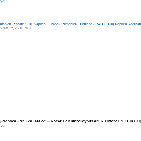
oyon
mänien - Städte / Cluj-Napoca
,
Europa / Rumänien - Betriebe / RATUC Cluj-Napoca
,
Alternat
x768 Px, 26.10.2011
uj-Napoca - Nr. 27/CJ-N 225 - Rocar Gelenktrolleybus am 6. Oktober 2011 in Cl
oyon