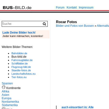
Forum
Kontakt
Impressum
Rocar Fotos
Bilder und Fotos von Bussen
»
Alternati
Lade Deine Bilder hoch!
Jeder kann mitmachen, kostenlos!
Weitere Bilder-Themen:
Bahnbilder.de
Bus-bild.de
Fahrzeugbilder.de
Schiffbilder.de
Flugzeug-bild.de
Staedte-fotos.de
Landschaftsfotos.eu
Tier-fotos.eu
Spanien
Kontinente
Afrika
Asien
Europa
Nordamerika
Südamerika
auch einsortiert in: Alle