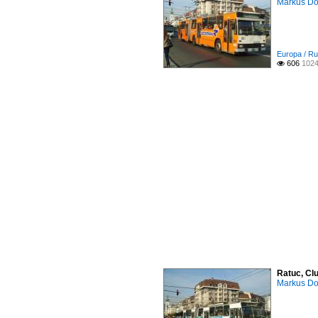
Markus D
Europa / Ru
606
1024

Ratuc, Cl
Markus D