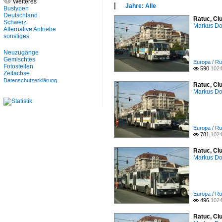
Weiteres
×
Jahre: Alle
Bustypen
Alle Kategorien
×
Deutschland
Ratuc, Cl
Europa
Alle Jahre
Schweiz
Markus D
Alternative Antriebe
2000
sonstiges
2010
Neuzugänge
Gemischtes
Europa / Ru
Fotostellen
590
1024

Zeitachse
Datenschutzerklärung
Ratuc, Cl
Markus D
Europa / Ru
781
1024

Ratuc, Cl
Markus D
Europa / Ru
496
1024

Ratuc, Cl