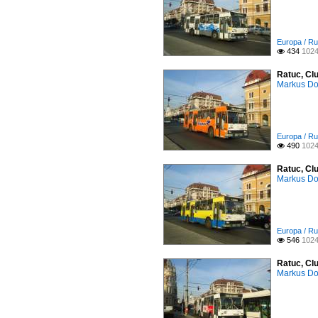
Europa / Ru
434
1024

Ratuc, Clu
Markus D
Europa / Ru
490
1024

Ratuc, Clu
Markus D
Europa / Ru
546
1024

Ratuc, Cl
Markus D