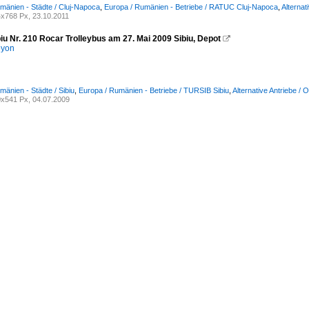
mänien - Städte / Cluj-Napoca
,
Europa / Rumänien - Betriebe / RATUC Cluj-Napoca
,
Alternat
x768 Px, 23.10.2011
biu Nr. 210 Rocar Trolleybus am 27. Mai 2009 Sibiu, Depot

oyon
mänien - Städte / Sibiu
,
Europa / Rumänien - Betriebe / TURSIB Sibiu
,
Alternative Antriebe /
x541 Px, 04.07.2009