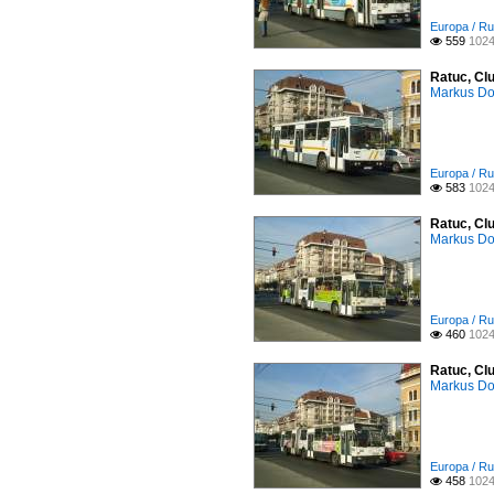
Europa / Ru
559
1024

Ratuc, Clu
Markus D
Europa / Ru
583
1024

Ratuc, Cl
Markus D
Europa / Ru
460
1024

Ratuc, Cl
Markus D
Europa / Ru
458
1024
