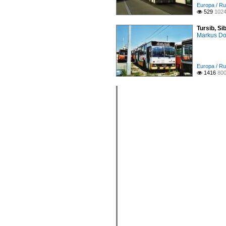
Europa / Ru
529
1024

Tursib, Si
Markus D
Europa / Ru
1416
800
