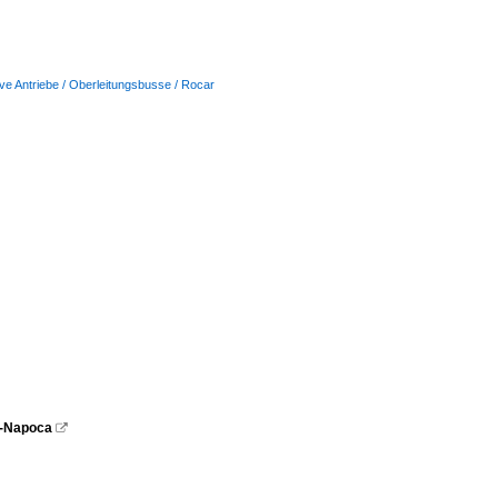
ive Antriebe / Oberleitungsbusse / Rocar
uj-Napoca
