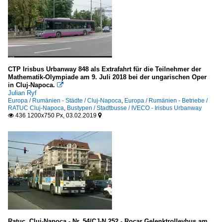
CTP Irisbus Urbanway 848 als Extrafahrt für die Teilnehmer der
Mathematik-Olympiade am 9. Juli 2018 bei der ungarischen Oper
in Cluj-Napoca.

Julian Ryf
Europa / Rumänien - Städte / Cluj-Napoca
,
Europa / Rumänien - Betriebe /
RATUC Cluj-Napoca
,
Bustypen / Stadtbusse / IVECO - Irisbus Urbanway
436 1200x750 Px, 03.02.2019


Ratuc, Cluj-Napoca - Nr. 54/CJ-N 252 - Rocar Gelenktrolleybus am