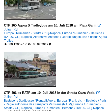
Paris - Régie autonome des transports Parisiens (RATP)
Rumänien - Städte
CTP 165 Agora S Trolleybus am 10. Juli 2018 am Piata Garii.

Cluj-Napoca
Julian Ryf
Europa / Rumänien - Städte / Cluj-Napoca
,
Europa / Rumänien - Betriebe /
RATUC Cluj-Napoca
,
Alternative Antriebe / Oberleitungsbusse / Irisbus Agora
Schweiz
Trolley
380 1200x750 Px, 03.02.2019


Betriebe
Zugerland Verkehrsbetriebe (ZVB)
CTP 496 ex RATP am 10. Juli 2018 in der Strada Cuza Voda.

Julian Ryf
Bustypen / Stadtbusse / Renault Agora
,
Europa / Frankreich - Betriebe / Paris
- Régie autonome des transports Parisiens (RATP)
,
Europa / Rumänien -
Städte / Cluj-Napoca
,
Europa / Rumänien - Betriebe / RATUC Cluj-Napoca