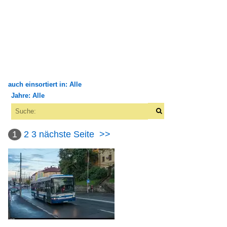
auch einsortiert in: Alle
Jahre: Alle
×
×
Alle Kategorien
Alle Jahre
Alternative Antriebe
1
2
3
nächste Seite
>>
2000
Elektrobus (vollelektrisch)
2009
Solaris Urbino Electric
2010
Oberleitungsbusse
2011
Irisbus Agora Trolley
2018
Irisbus Cristalis