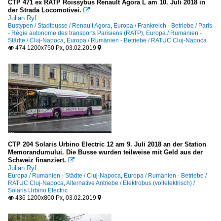
CTP 471 ex RATP Roissybus Renault Agora L am 10. Juli 2018 in
der Strada Locomotivei.

Julian Ryf
Bustypen / Stadtbusse / Renault Agora
,
Europa / Frankreich - Betriebe / Paris
- Régie autonome des transports Parisiens (RATP)
,
Europa / Rumänien -
Städte / Cluj-Napoca
,
Europa / Rumänien - Betriebe / RATUC Cluj-Napoca
474 1200x750 Px, 03.02.2019


CTP 204 Solaris Urbino Electric 12 am 9. Juli 2018 an der Station
Memorandumului. Die Busse wurden teilweise mit Geld aus der
Schweiz finanziert.

Julian Ryf
Europa / Rumänien - Städte / Cluj-Napoca
,
Europa / Rumänien - Betriebe /
RATUC Cluj-Napoca
,
Alternative Antriebe / Elektrobus (vollelektrisch) /
Solaris Urbino Electric
436 1200x800 Px, 03.02.2019

