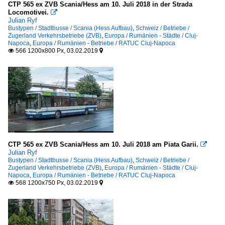
CTP 565 ex ZVB Scania/Hess am 10. Juli 2018 in der Strada
Locomotivei.

Rocar
Julian Ryf
Bustypen / Stadtbusse / Scania (Hess Aufbau)
,
Schweiz / Betriebe /
Zugerland Verkehrsbetriebe (ZVB)
,
Europa / Rumänien - Städte / Cluj-
Bustypen
Napoca
,
Europa / Rumänien - Betriebe / RATUC Cluj-Napoca
566 1200x800 Px, 03.02.2019


Sonstige
Sonstige
Stadtbusse
IVECO - Irisbus Urbanway
Renault Agora
CTP 565 ex ZVB Scania/Hess am 10. Juli 2018 am Piata Garii.

Renault Sonstige
Julian Ryf
Bustypen / Stadtbusse / Scania (Hess Aufbau)
,
Schweiz / Betriebe /
Saviem
Zugerland Verkehrsbetriebe (ZVB)
,
Europa / Rumänien - Städte / Cluj-
Napoca
,
Europa / Rumänien - Betriebe / RATUC Cluj-Napoca
Scania (Hess Aufbau)
568 1200x750 Px, 03.02.2019


Europa
Frankreich - Betriebe