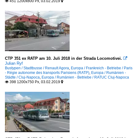
451 1200x800 Px, 03.02.2019


CTP 351 ex RATP am 10. Juli 2018 in der Strada Locomotivei.

Julian Ryf
Bustypen / Stadtbusse / Renault Agora
,
Europa / Frankreich - Betriebe / Paris
- Régie autonome des transports Parisiens (RATP)
,
Europa / Rumänien -
Städte / Cluj-Napoca
,
Europa / Rumänien - Betriebe / RATUC Cluj-Napoca
398 1200x750 Px, 03.02.2019

