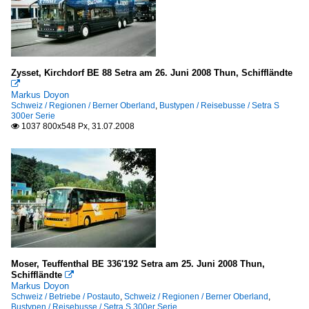
Betriebe (Städte V, W, X, Y, Z)
Wismar- Entsorgungs und Verkehrsbetrieb ( EVB)
DB Stadtverkehr GmbH
Zysset, Kirchdorf BE 88 Setra am 26. Juni 2008 Thun, Schiffländte
Bielefeld, Busverkehr Ostwestfalen - Lippe GmbH

Markus Doyon
Freiburg, Südbadenbus (SBG)
Schweiz / Regionen / Berner Oberland
,
Bustypen / Reisebusse / Setra S
300er Serie
Kiel, Autokraft Kiel
1037 800x548 Px, 31.07.2008

Saarbrücken, Saar-Pfalz-Bus GmbH (ehemals RSW)
Regionen
Barnim
Großraum Niedersachsen
Insel Usedom
Osthessen
Moser, Teuffenthal BE 336'192 Setra am 25. Juni 2008 Thun,
Rheinland-Pfalz
Schiffländte

Markus Doyon
Sachsen
Schweiz / Betriebe / Postauto
,
Schweiz / Regionen / Berner Oberland
,
Bustypen / Reisebusse / Setra S 300er Serie