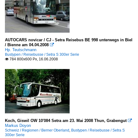
Serbien - Städte
Belgrad
Spanien - Städte
AUTOCARS novicar / CJ - Setra Reisebus BE 998 unterwegs in Biel
Cadiz
/ Bienne am 04.04.2008

Hp. Teutschmann
Bustypen / Reisebusse / Setra S 300er Serie
Tschechien - Betriebe
784 800x600 Px, 16.06.2008

TAD Trutnov
Tschechien - Städte
Hradec Králové
Liberec (Reichenberg)
Prag
Koch, Giswil OW 10'084 Setra am 23. Mai 2008 Thun, Grabengut

Ungarn - Städte
Markus Doyon
Schweiz / Regionen / Berner Oberland
,
Bustypen / Reisebusse / Setra S
300er Serie
Budapest