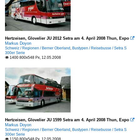
Bahnersatz
Städte
Basel
Hertzeisen, Glovelier JU 2012 Setra am 4. April 2008 Thun, Expo

Bern
Markus Doyon
Schweiz / Regionen / Berner Oberland
,
Bustypen / Reisebusse / Setra S
Biel-Bienne
300er Serie
1400 800x548 Px, 12.05.2008

Chur
Genf
Lausanne
Locarno
Lugano
Luzern
Olten
Hertzeisen, Glovelier JU 1599 Setra am 4. April 2008 Thun, Expo

Wil SG
Markus Doyon
Schweiz / Regionen / Berner Oberland
,
Bustypen / Reisebusse / Setra S
Winterthur
300er Serie
1150 800x548 Px, 12.05.2008

Zürich