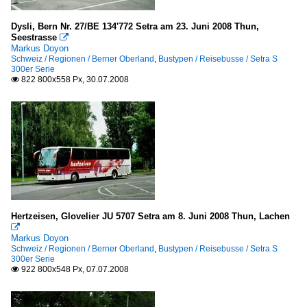
Hamburg
Dysli, Bern Nr. 27/BE 134'772 Setra am 23. Juni 2008 Thun,
Seestrasse

Hannover
Markus Doyon
Schweiz / Regionen / Berner Oberland
,
Bustypen / Reisebusse / Setra S
300er Serie
Städte J - L
822 800x558 Px, 30.07.2008

Kaiserslautern
Karlsruhe
Koblenz
Köln
Lehrte
Lübeck
Hertzeisen, Glovelier JU 5707 Setra am 8. Juni 2008 Thun, Lachen
Städte M - O

Markus Doyon
Moers
Schweiz / Regionen / Berner Oberland
,
Bustypen / Reisebusse / Setra S
300er Serie
Oberhausen
922 800x548 Px, 07.07.2008

Oberwiesenthal