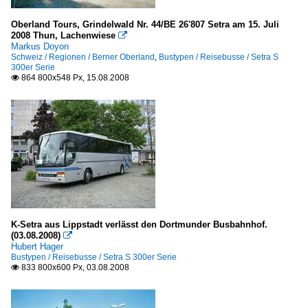
2002
Kleinbusse
2004
Oberland Tours, Grindelwald Nr. 44/BE 26'807 Setra am 15. Juli
Mercedes-Benz
2008 Thun, Lachenwiese

2005
Markus Doyon
Schweiz / Regionen / Berner Oberland
,
Bustypen / Reisebusse / Setra S
2006
Reisebusse
300er Serie
864 800x548 Px, 15.08.2008

2007
Bova Futura
2008
MAN Lion's Coach
2009
Mercedes-Benz Tourismo
Mercedes-Benz Travego
2010
Neoplan Cityliner
2010
Neoplan Skyliner
2011
Neoplan Tourliner
2012
K-Setra aus Lippstadt verlässt den Dortmunder Busbahnhof.
Setra S 200er Serie
(03.08.2008)

2013
Hubert Hager
Setra S 400er Serie (Comfort Class)
2014
Bustypen / Reisebusse / Setra S 300er Serie
Setra S 400er Serie (Top Class)
833 800x600 Px, 03.08.2008

2015
Setra S 500er Serie
2016
Sonstige