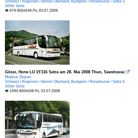
Schweiz / Regionen / Berner Oberland
,
Bustypen / Reisebusse / Setra S
300er Serie
Griechenland - Regionen
979 800x548 Px, 03.07.2008

Kreta
Rhodos
Thassos
Griechenland - Städte
Kos
Gössi, Horw LU 15'116 Setra am 28. Mai 2008 Thun, Seestrasse

Italien - Betriebe
Markus Doyon
Schweiz / Regionen / Berner Oberland
,
Bustypen / Reisebusse / Setra S
SASA
300er Serie
1094 800x548 Px, 03.07.2008

Italien - Städte
Rom
Kroatien - Betriebe
Čazmatrans