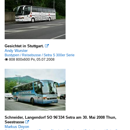
Städte P - R
Potsdam
Städte S - U
Saarbrücken
Solingen
Gesichtet in Stuttgart.

Andy Wurster
Stralsund
Bustypen / Reisebusse / Setra S 300er Serie
808 800x600 Px, 05.07.2008

Ulm
Stadtrundfahrten
Berlin
Europa
Belgien - Städte
Schneider, Langendorf SO 96'334 Setra am 30. Mai 2008 Thun,
Seestrasse

Antwerpen
Markus Doyon