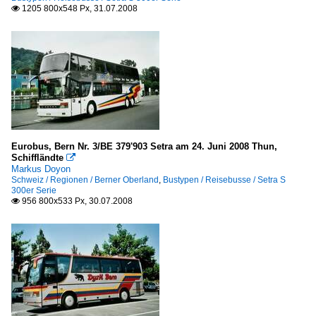
Sachsen - Erzgebirge
1205 800x548 Px, 31.07.2008

Süddeutschland
Städte A - C
Bayreuth
Berlin
Städte D - F
Eurobus, Bern Nr. 3/BE 379'903 Setra am 24. Juni 2008 Thun,
Schiffländte
Dortmund

Markus Doyon
Dresden
Schweiz / Regionen / Berner Oberland
,
Bustypen / Reisebusse / Setra S
300er Serie
Duisburg
956 800x533 Px, 30.07.2008

Eisenach
Essen
Flensburg
Freiburg im Breisgau
Städte G - I