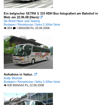
Kroatien - Städte
Ein belgischer SETRA S 315 HDH Bus fotografiert am Bahnhof in
Zagreb
Metz am 22.06.08 (Hans)

De Rond Hans und Jeanny
Bustypen / Reisebusse / Setra S 300er Serie
Luxemburg - Betriebe
954
800x590 Px, 25.06.2008

 1
Voyages Demy Schandeler Keispelt
Österreich - Betriebe
Postbus
Private Busunternehmen
Österreich - Regionen
Aufnahme in Vaduz.

Niederösterreich
Andy Wurster
Bustypen / Reisebusse / Setra S 300er Serie
830 800x542 Px, 22.06.2008

Österreich - Städte
Graz
Salzburg