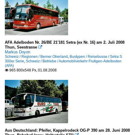
2017
2018
Stadtbusse
2019
MAN Niederflurbus 3. Generation (Lion's City)
Mercedes-Benz O 530 II (Citaro Facelift)
2020
Solaris Urbino
AFA Adelboden Nr. 26/BE 21'181 Setra (ex Nr. 16) am 2. Juli 2008
2020
Thun, Seestrasse

Markus Doyon
2021
Überlandbusse
Schweiz / Regionen / Berner Oberland
,
Bustypen / Reisebusse / Setra S
300er Serie
,
Schweiz / Betriebe / Automobilverkehr Frutigen-Adelboden
2022
Setra S 300er-Serie
(AFA)
965 800x548 Px, 01.08.2008

2023
Deutschland
2024
2025
Betriebe (Städte A, B, C)
2026
AVG (Anklamer Verkehrsgesellschaft mbH)
Betriebe (Städte D, E, F)
Freienohl, Zacharias
Aus Deutschland: Pfeifer, Kappelrodeck OG-P 390 am 28. Juni 2008