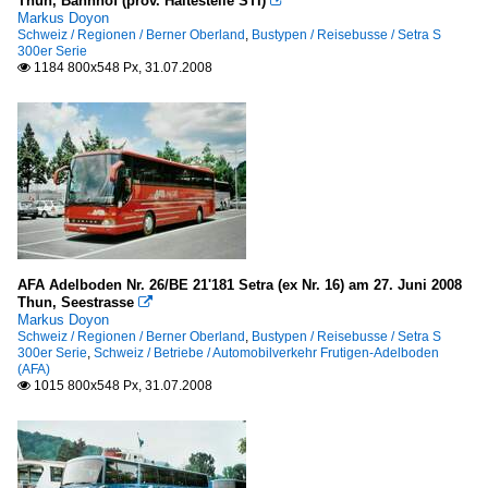
Thun, Bahnhof (prov. Haltestelle STI)

Markus Doyon
Betriebe (Städte G, H, I)
Schweiz / Regionen / Berner Oberland
,
Bustypen / Reisebusse / Setra S
300er Serie
Grevesmühlen, Grevesmühlener Busbetriebe GmbH (GBB
1184 800x548 Px, 31.07.2008

Heinsberg, Knoben
Heringsdorf-Ahlbeck, Ostseebus GmbH
Betriebe (Städte J, K, L)
Kaiserslautern, Schary Reisen
Kastorf, Dahmetal
AFA Adelboden Nr. 26/BE 21'181 Setra (ex Nr. 16) am 27. Juni 2008
Betriebe (Städte P, Q, R)
Thun, Seestrasse

Markus Doyon
Rostock, Hameister Personenverkehr GmbH
Schweiz / Regionen / Berner Oberland
,
Bustypen / Reisebusse / Setra S
300er Serie
,
Schweiz / Betriebe / Automobilverkehr Frutigen-Adelboden
Rostock, Regionalbus Rostock-ReBus (ehemals:Küstenbus
(AFA)
1015 800x548 Px, 31.07.2008

Betriebe (Städte S, T, U)
Solingen, Kraftverkehr Gebr. Wiedenhoff GmbH & Co.KG