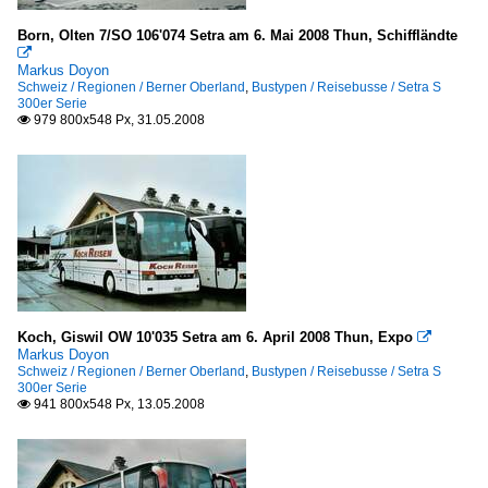
Baselbiet
Born, Olten 7/SO 106'074 Setra am 6. Mai 2008 Thun, Schiffländte
Berner Oberland

Markus Doyon
Emmental
Schweiz / Regionen / Berner Oberland
,
Bustypen / Reisebusse / Setra S
300er Serie
Gürbetal
979 800x548 Px, 31.05.2008

Innerschweiz
Jura
Kt. Freiburg
Kt. Graubünden
Kt. Neuenburg
Kt. Wallis
Seeland
Koch, Giswil OW 10'035 Setra am 6. April 2008 Thun, Expo

Markus Doyon
Tessin
Schweiz / Regionen / Berner Oberland
,
Bustypen / Reisebusse / Setra S
300er Serie
Waadtland
941 800x548 Px, 13.05.2008

Zürichsee und Oberland
Sonstiges