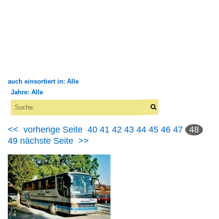
auch einsortiert in: Alle
Jahre: Alle
×
×
Alle Kategorien
Alle Jahre
Bustypen
<<
vorherige Seite
40
41
42
43
44
45
46
47
48
1990
49
nächste Seite
>>
Detailaufnahmen
1998
Alle Bushersteller
1999
Historische Busse
2000
Setra
2000