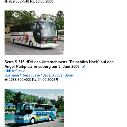
919 800x548 Px, 10.06.2008

Pécs
Schweiz
Betriebe
Auto AG Uri (AAGU)
Auto-Transports de la Vallée de Joux SA, Les Bioux
Autolinea Bleniesi, Biasca
Setra S 315 HDH des Unternehmens "Reisebüro Hock" auf den
Anger Parkplatz in coburg am 3. Juni 2008.
Automobilverkehr Frutigen-Adelboden (AFA)

Ulrich Slovig
Grindelwald Bus
Bustypen / Reisebusse / Setra S 300er Serie
1688 800x600 Px, 04.06.2008


Postauto
Rottal Auto AG
Schneider Reisen und Transport AG, Langendorf
STI (Verkehrsbetriebe STI AG), Thun
Regionen