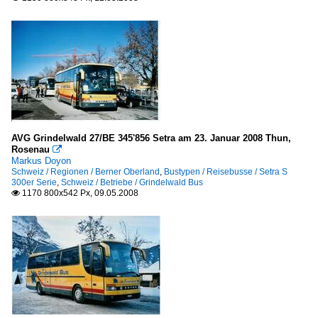
AVG Grindelwald 27/BE 345'856 Setra am 23. Januar 2008 Thun,
Rosenau

Markus Doyon
Schweiz / Regionen / Berner Oberland
,
Bustypen / Reisebusse / Setra S
300er Serie
,
Schweiz / Betriebe / Grindelwald Bus
1170 800x542 Px, 09.05.2008
