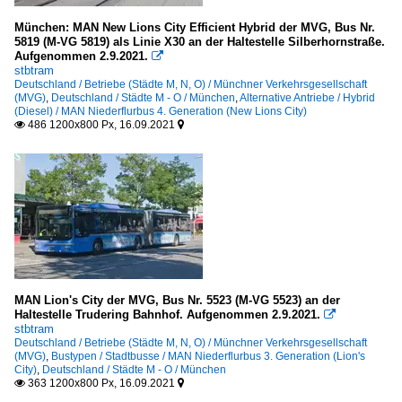
München: MAN New Lions City Efficient Hybrid der MVG, Bus Nr.
5819 (M-VG 5819) als Linie X30 an der Haltestelle Silberhornstraße.
Aufgenommen 2.9.2021.

stbtram
Deutschland / Betriebe (Städte M, N, O) / Münchner Verkehrsgesellschaft
(MVG)
,
Deutschland / Städte M - O / München
,
Alternative Antriebe / Hybrid
(Diesel) / MAN Niederflurbus 4. Generation (New Lions City)
486 1200x800 Px, 16.09.2021


MAN Lion's City der MVG, Bus Nr. 5523 (M-VG 5523) an der
Haltestelle Trudering Bahnhof. Aufgenommen 2.9.2021.

stbtram
Deutschland / Betriebe (Städte M, N, O) / Münchner Verkehrsgesellschaft
(MVG)
,
Bustypen / Stadtbusse / MAN Niederflurbus 3. Generation (Lion's
City)
,
Deutschland / Städte M - O / München
363 1200x800 Px, 16.09.2021

