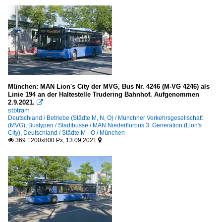
München: MAN Lion's City der MVG, Bus Nr. 4246 (M-VG 4246) als
Linie 194 an der Haltestelle Trudering Bahnhof. Aufgenommen
2.9.2021.

stbtram
Deutschland / Betriebe (Städte M, N, O) / Münchner Verkehrsgesellschaft
(MVG)
,
Bustypen / Stadtbusse / MAN Niederflurbus 3. Generation (Lion's
City)
,
Deutschland / Städte M - O / München
369 1200x800 Px, 13.09.2021

