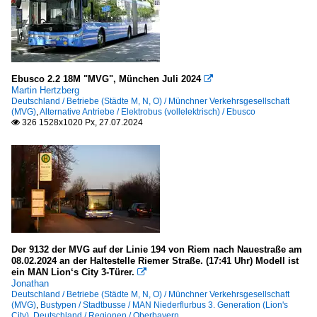
Solaris Urbino
Deutschland
Regionen
Ebusco 2.2 18M "MVG", München Juli 2024

Martin Hertzberg
Oberbayern
Deutschland / Betriebe (Städte M, N, O) / Münchner Verkehrsgesellschaft
(MVG)
,
Alternative Antriebe / Elektrobus (vollelektrisch) / Ebusco
Süddeutschland
326 1528x1020 Px, 27.07.2024

Städte A - C
Berlin
Städte M - O
München
Der 9132 der MVG auf der Linie 194 von Riem nach Nauestraße am
08.02.2024 an der Haltestelle Riemer Straße. (17:41 Uhr) Modell ist
ein MAN Lion‘s City 3-Türer.

Jonathan
Deutschland / Betriebe (Städte M, N, O) / Münchner Verkehrsgesellschaft
(MVG)
,
Bustypen / Stadtbusse / MAN Niederflurbus 3. Generation (Lion's
City)
,
Deutschland / Regionen / Oberbayern