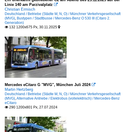
MAN Niederflurbus 4. Generation (New Lions City)
Linie 140 am Parzivalplatz

2010
Christian Ermisch
Mercedes-Benz O530 (Citaro Hybrid)
2011
Deutschland / Betriebe (Städte M, N, O) / Münchner Verkehrsgesellschaft
(MVG)
,
Bustypen / Stadtbusse / Mercedes-Benz O 530 III (Citaro 2.
Solaris Urbino Hybrid
2012
Generation)
132 1200x675 Px, 30.11.2025


2013
Bustypen
2014
2015
Stadtbusse
2016
Göppel
2017
MAN Niederflurbus 1. Generation
MAN Niederflurbus 2. Generation
2020
MAN Niederflurbus 3. Generation (Lion's City)
Mercedes eCitaro G "MVG", München Juli 2024

2020
Martin Hertzberg
MAN Niederflurbus 4. Generation (New Lions City)
Deutschland / Betriebe (Städte M, N, O) / Münchner Verkehrsgesellschaft
2021
(MVG)
,
Alternative Antriebe / Elektrobus (vollelektrisch) / Mercedes-Benz
MAN Standardlinienbus 1. Generation
eCitaro
2022
290 1200x801 Px, 27.07.2024

Mercedes-Benz O 530 I (Citaro)
2023
Mercedes-Benz O 530 II (Citaro Facelift)
2024
Mercedes-Benz O 530 III (Citaro 2. Generation)
2025