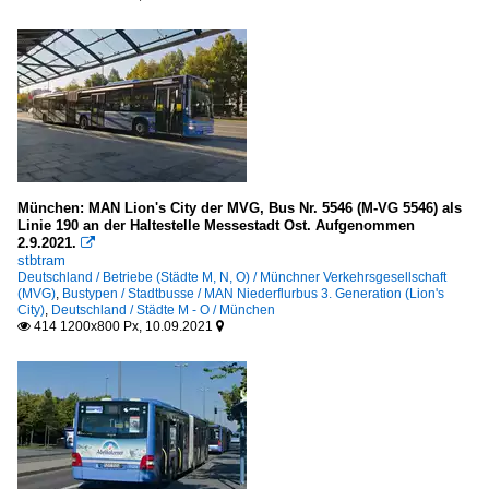
München: MAN Lion's City der MVG, Bus Nr. 5546 (M-VG 5546) als
Linie 190 an der Haltestelle Messestadt Ost. Aufgenommen
2.9.2021.

stbtram
Deutschland / Betriebe (Städte M, N, O) / Münchner Verkehrsgesellschaft
(MVG)
,
Bustypen / Stadtbusse / MAN Niederflurbus 3. Generation (Lion's
City)
,
Deutschland / Städte M - O / München
414 1200x800 Px, 10.09.2021

