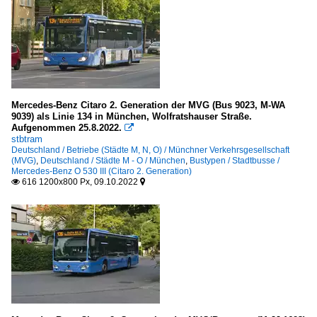
Mercedes-Benz Citaro 2. Generation der MVG (Bus 9023, M-WA
9039) als Linie 134 in München, Wolfratshauser Straße.
Aufgenommen 25.8.2022.

stbtram
Deutschland / Betriebe (Städte M, N, O) / Münchner Verkehrsgesellschaft
(MVG)
,
Deutschland / Städte M - O / München
,
Bustypen / Stadtbusse /
Mercedes-Benz O 530 III (Citaro 2. Generation)
616 1200x800 Px, 09.10.2022

