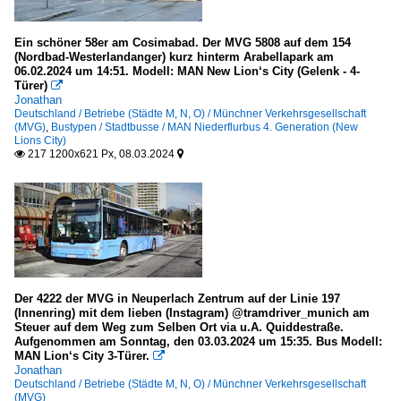
Ein schöner 58er am Cosimabad. Der MVG 5808 auf dem 154
(Nordbad-Westerlandanger) kurz hinterm Arabellapark am
06.02.2024 um 14:51. Modell: MAN New Lion‘s City (Gelenk - 4-
Türer)

Jonathan
Deutschland / Betriebe (Städte M, N, O) / Münchner Verkehrsgesellschaft
(MVG)
,
Bustypen / Stadtbusse / MAN Niederflurbus 4. Generation (New
Lions City)
217 1200x621 Px, 08.03.2024


Der 4222 der MVG in Neuperlach Zentrum auf der Linie 197
(Innenring) mit dem lieben (Instagram) @tramdriver_munich am
Steuer auf dem Weg zum Selben Ort via u.A. Quiddestraße.
Aufgenommen am Sonntag, den 03.03.2024 um 15:35. Bus Modell:
MAN Lion‘s City 3-Türer.

Jonathan
Deutschland / Betriebe (Städte M, N, O) / Münchner Verkehrsgesellschaft
(MVG)