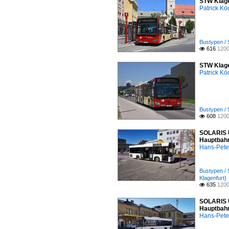
STW Klagen
Patrick Kö
Bustypen / 
616
1200

STW Klage
Patrick Kö
Bustypen / 
608
1200

SOLARIS U
Hauptbahn
Hans-Pete
Bustypen / 
Klagenfurt)
635
1200

SOLARIS U
Hauptbahn
Hans-Pete