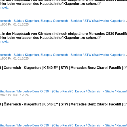
hier beim verlassen des Hauptbahnhof Klagenfurt zu sehen.

movic
erreich - Städte / Klagenfurt
,
Europa / Österreich - Betriebe / STW (Stadtwerke Klagenfurt)
,
x800 Px, 01.01.2025
. In der Hauptstadt von Kärnten sind noch einige ältere Mercedes O530 Facelift
hier beim verlassen des Hauptbahnhof Klagenfurt zu sehen.

movic
erreich - Städte / Klagenfurt
,
Europa / Österreich - Betriebe / STW (Stadtwerke Klagenfurt)
,
x800 Px, 01.01.2025
 | Österreich - Klagenfurt | K 540 EY | STW | Mercedes Benz Citaro I Facelift |

Stadtbusse / Mercedes-Benz O 530 II (Citaro Facelift)
,
Europa / Österreich - Städte / Klagenf
x872 Px, 03.07.2024
 | Österreich - Klagenfurt | K 546 EY | STW | Mercedes Benz Citaro I Facelift |

Stadtbusse / Mercedes-Benz O 530 II (Citaro Facelift)
,
Europa / Österreich - Städte / Klagenf