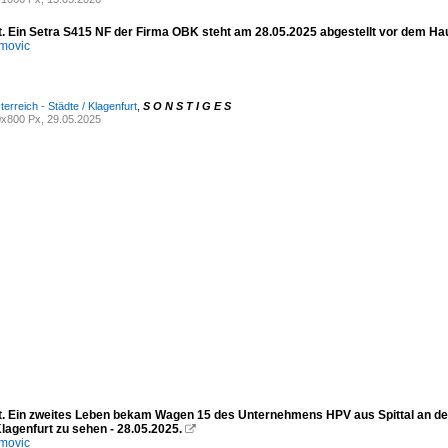
t. Ein Setra S415 NF der Firma OBK steht am 28.05.2025 abgestellt vor dem Ha
movic
erreich - Städte / Klagenfurt
,
S O N S T I G E S
x800 Px, 29.05.2025
t. Ein zweites Leben bekam Wagen 15 des Unternehmens HPV aus Spittal an der
lagenfurt zu sehen - 28.05.2025.

movic