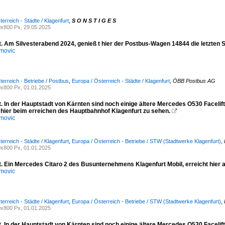
erreich - Städte / Klagenfurt
,
S O N S T I G E S
x800 Px, 29.05.2025
t. Am Silvesterabend 2024, genieß t hier der Postbus-Wagen 14844 die letzten
movic
terreich - Betriebe / Postbus
,
Europa / Österreich - Städte / Klagenfurt
,
ÖBB Postbus AG
x800 Px, 01.01.2025
. In der Hauptstadt von Kärnten sind noch einige ältere Mercedes O530 Facelift
hier beim erreichen des Hauptbahnhof Klagenfurt zu sehen.

movic
erreich - Städte / Klagenfurt
,
Europa / Österreich - Betriebe / STW (Stadtwerke Klagenfurt)
,
x800 Px, 01.01.2025
t. Ein Mercedes Citaro 2 des Busunternehmens Klagenfurt Mobil, erreicht hier 
movic
erreich - Städte / Klagenfurt
,
Europa / Österreich - Betriebe / STW (Stadtwerke Klagenfurt)
,
x800 Px, 01.01.2025
. In der Hauptstadt von Kärnten sind noch einige ältere Mercedes O530 Facelift