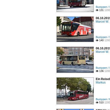
Bustypen / 
131
1200

06.10.2019
Marcel W.
Bustypen / 
140
1200

06.10.2019
Marcel W.
Bustypen / 
136
1200

Ein Reise
Markus
Bustypen /
510
1200
