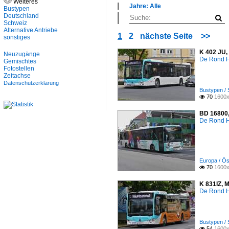
Weiteres
×
Jahre: Alle
Bustypen
Alle Kategorien
×
Deutschland
Bustypen
Alle Jahre
Schweiz
Europa
Alternative Antriebe
2010
1
2
nächste Seite
>>
sonstiges
2020
K 402 JU,
Neuzugänge
De Rond H
Gemischtes
Fotostellen
Zeitachse
Datenschutzerklärung
Bustypen / 
70
1600x

BD 16800,
De Rond H
Europa / Ös
70
1600x

K 831IZ, 
De Rond H
Bustypen / 
54
1600x
