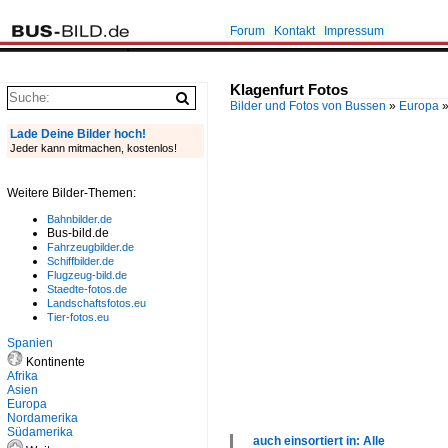
Forum
Kontakt
Impressum
Klagenfurt Fotos
Bilder und Fotos von Bussen
»
Europa
Lade Deine Bilder hoch!
Jeder kann mitmachen, kostenlos!
Weitere Bilder-Themen:
Bahnbilder.de
Bus-bild.de
Fahrzeugbilder.de
Schiffbilder.de
Flugzeug-bild.de
Staedte-fotos.de
Landschaftsfotos.eu
Tier-fotos.eu
Spanien
Kontinente
Afrika
Asien
Europa
Nordamerika
Südamerika
auch einsortiert in: Alle