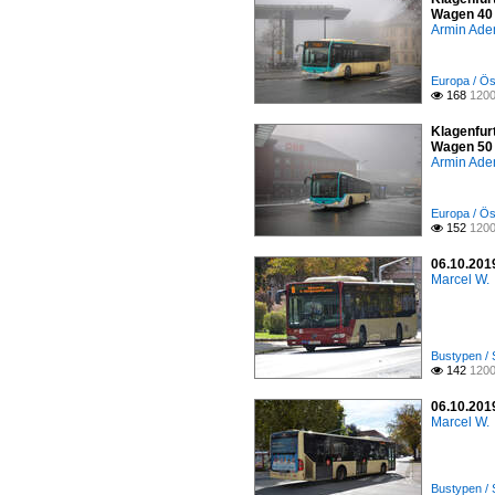
Wagen 40 
Armin Ade
Europa / Öst
168
1200

Klagenfurt
Wagen 50 
Armin Ade
Europa / Öst
152
1200

06.10.2019
Marcel W.
Bustypen / 
142
1200

06.10.2019
Marcel W.
Bustypen / 