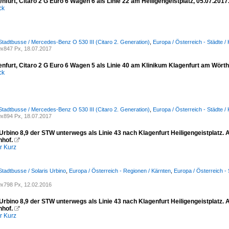
furt, Citaro 2 G Euro 6 Wagen 6 als Linie 22 am Heiligengeistplatz, 05.07.2017
ck
Stadtbusse / Mercedes-Benz O 530 III (Citaro 2. Generation)
,
Europa / Österreich - Städte / 
x847 Px, 18.07.2017
nfurt, Citaro 2 G Euro 6 Wagen 5 als Linie 40 am Klinikum Klagenfurt am Wört
ck
Stadtbusse / Mercedes-Benz O 530 III (Citaro 2. Generation)
,
Europa / Österreich - Städte / 
x894 Px, 18.07.2017
rbino 8,9 der STW unterwegs als Linie 43 nach Klagenfurt Heiligengeistplatz.
hof.

r Kurz
Stadtbusse / Solaris Urbino
,
Europa / Österreich - Regionen / Kärnten
,
Europa / Österreich - 
x798 Px, 12.02.2016
rbino 8,9 der STW unterwegs als Linie 43 nach Klagenfurt Heiligengeistplatz.
hof.

r Kurz