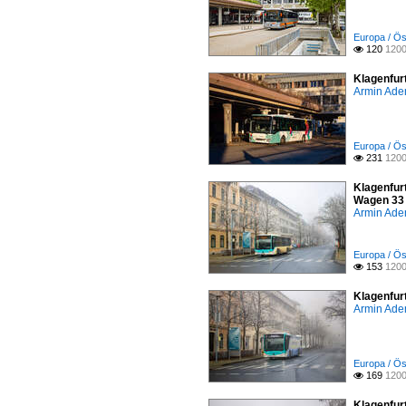
Europa / Öst
120
1200

Klagenfur
Armin Ade
Europa / Ös
231
1200

Klagenfurt
Wagen 33 
Armin Ade
Europa / Öst
153
1200

Klagenfur
Armin Ade
Europa / Öst
169
1200

Klagenfurt