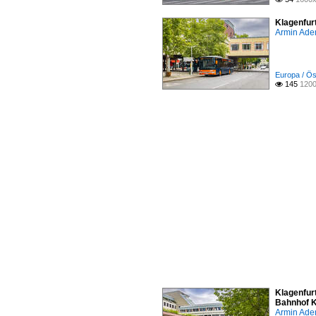
Klagenfur
Armin Ade
Europa / Öst
145
1200

Klagenfur
Bahnhof K
Armin Ade