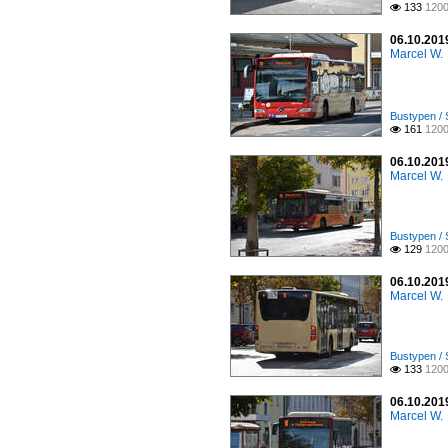
133
1200

06.10.2019
Marcel W.
Bustypen / 
161
1200

06.10.2019
Marcel W.
Bustypen / 
129
1200

06.10.2019
Marcel W.
Bustypen / 
133
1200

06.10.2019
Marcel W.