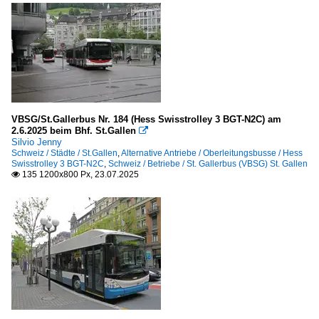
VBSG/St.Gallerbus Nr. 184 (Hess Swisstrolley 3 BGT-N2C) am
2.6.2025 beim Bhf. St.Gallen

Silvio Jenny
Schweiz / Städte / St.Gallen
,
Alternative Antriebe / Oberleitungsbusse / Hess
Swisstrolley 3 BGT-N2C
,
Schweiz / Betriebe / St. Gallerbus (VBSG) St. Gallen
135 1200x800 Px, 23.07.2025
