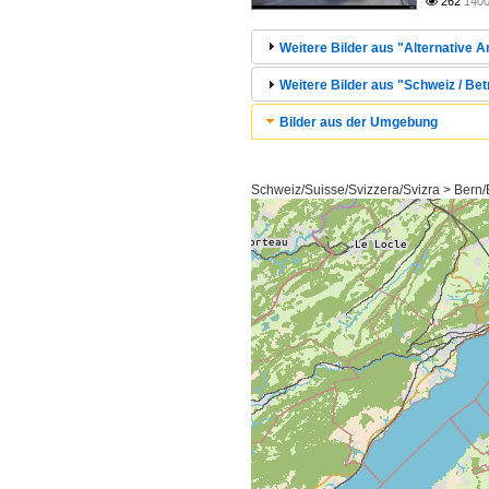
262
1400

Weitere Bilder aus "Alternative A
Weitere Bilder aus "Schweiz / Bet
Bilder aus der Umgebung
Schweiz/Suisse/Svizzera/Svizra > Bern/B