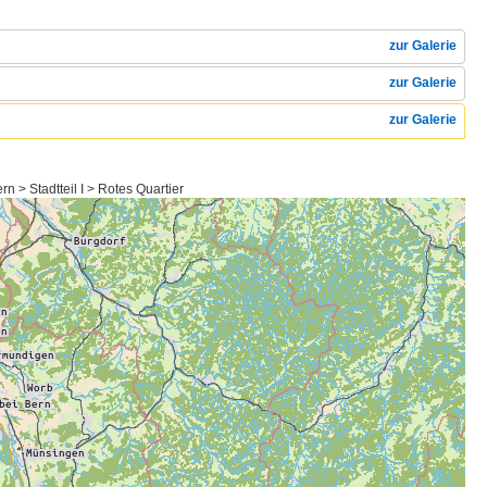
zur Galerie
zur Galerie
zur Galerie
 > Stadtteil I > Rotes Quartier