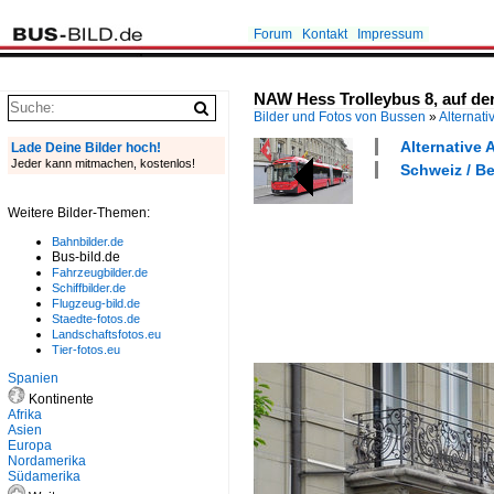
Forum
Kontakt
Impressum
NAW Hess Trolleybus 8, auf der 
Bilder und Fotos von Bussen
»
Alternati
Alternative 
Lade Deine Bilder hoch!
Jeder kann mitmachen, kostenlos!
Schweiz / Be
Weitere Bilder-Themen:
Bahnbilder.de
Bus-bild.de
Fahrzeugbilder.de
Schiffbilder.de
Flugzeug-bild.de
Staedte-fotos.de
Landschaftsfotos.eu
Tier-fotos.eu
Spanien
Kontinente
Afrika
Asien
Europa
Nordamerika
Südamerika