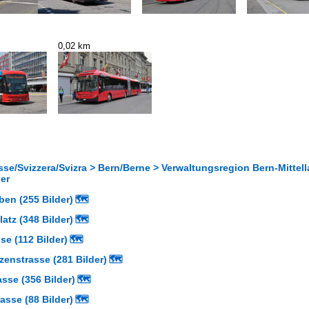
0,02 km
se/Svizzera/Svizra > Bern/Berne > Verwaltungsregion Bern-Mittella
er
en (255 Bilder)
🗺
tz (348 Bilder)
🗺
e (112 Bilder)
🗺
enstrasse (281 Bilder)
🗺
se (356 Bilder)
🗺
sse (88 Bilder)
🗺