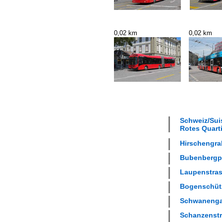
0,02 km
0,02 km
Schweiz/Suis
Rotes Quarti
Hirschengrab
Bubenbergpla
Laupenstrass
Bogenschütz
Schwanengas
Schanzenstra