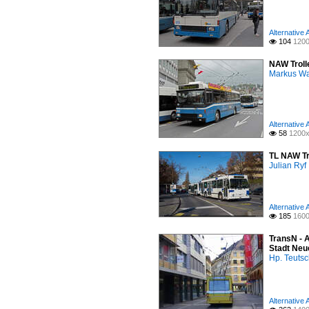
Alternative
104
1200

NAW Trolle
Markus W
Alternative
58
1200x

TL NAW Tr
Julian Ryf
Alternative
185
1600

TransN - A
Stadt Neu
Hp. Teuts
Alternative