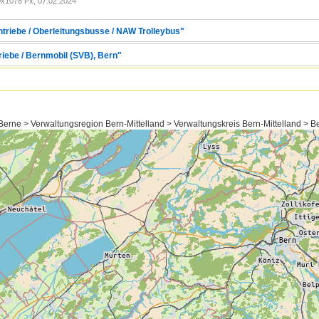
x1078 Px, 07.02.2024
ntriebe / Oberleitungsbusse / NAW Trolleybus"
riebe / Bernmobil (SVB), Bern"
erne > Verwaltungsregion Bern-Mittelland > Verwaltungskreis Bern-Mittelland > Bern