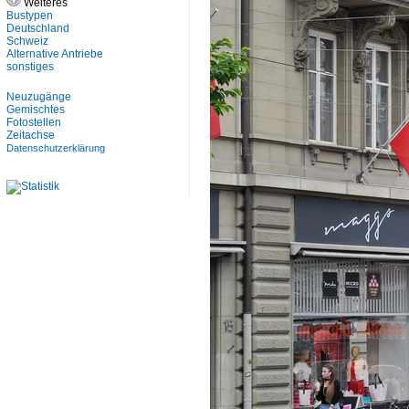
Weiteres
Bustypen
Deutschland
Schweiz
Alternative Antriebe
sonstiges
Neuzugänge
Gemischtes
Fotostellen
Zeitachse
Datenschutzerklärung