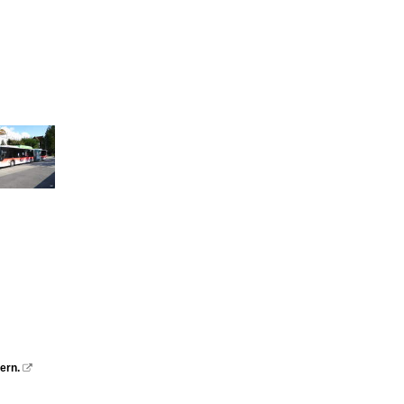
ern.
