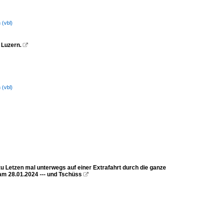
 (vbl)
 Luzern.

 (vbl)
 zu Letzen mal unterwegs auf einer Extrafahrt durch die ganze
am 28.01.2024 --- und Tschüss
