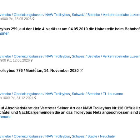
 Antriebe / Oberleitungsbusse / NAW Trolleybus
,
Schweiz / Betriebe / Verkehrsbetriebe Luzern
x900 Px, 13.05.2026

ybus 259, auf der Linie 4, verlässt am 04.05.2010 die Haltestelle beim Bahnhof
agner
 Antriebe / Oberleitungsbusse / NAW Trolleybus
,
Schweiz / Betriebe / Verkehrsbetriebe Luzern
900 Px, 12.05.2026

olleybus 776 / Montétan, 14. November 2020

 Antriebe / Oberleitungsbusse / NAW Trolleybus
,
Schweiz / Betriebe / TL Lausanne
x1000 Px, 31.12.2024

uf Abschiedsfahrt der Vertreter Seiner Art der NAW Trolleybus Nr.116 Offiziell
châtel und Nachbargemeinden die an das Trolleybus Netz angeschlossen sind 
chmann
 Antriebe / Oberleitungsbusse / NAW Trolleybus
,
Schweiz / Städte / Neuchatel