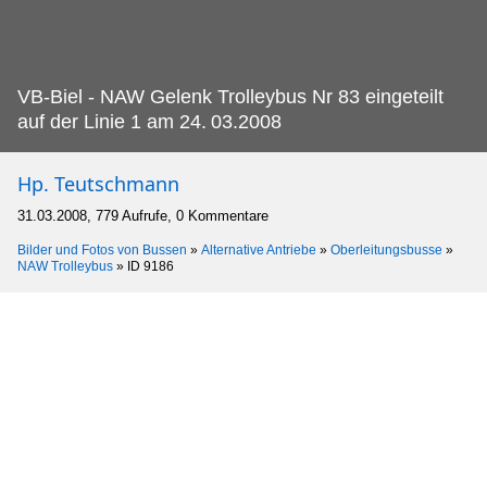
VB-Biel - NAW Gelenk Trolleybus Nr 83 eingeteilt
auf der Linie 1 am 24.
03.2008
Hp. Teutschmann
31.03.2008, 779 Aufrufe, 0 Kommentare
Bilder und Fotos von Bussen
»
Alternative Antriebe
»
Oberleitungsbusse
»
NAW Trolleybus
»
ID 9186