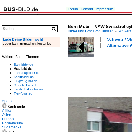
Forum
Kontakt
Impressum
Bern Mobil - NAW Swisstrolleyb
Bilder und Fotos von Bussen
»
Schweiz
Schweiz / St
Lade Deine Bilder hoch!
Jeder kann mitmachen, kostenlos!
Alternative 
Weitere Bilder-Themen:
Bahnbilder.de
Bus-bild.de
Fahrzeugbilder.de
Schiffbilder.de
Flugzeug-bild.de
Staedte-fotos.de
Landschaftsfotos.eu
Tier-fotos.eu
Spanien
Kontinente
Afrika
Asien
Europa
Nordamerika
Südamerika