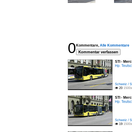
0
Kommentare,
Alle Kommentare
Kommentar verfassen
STI - Mer
Hp. Teuts
Schweiz / S
20
1500x

STI - Mer
Hp. Teuts
Schweiz / S
19
1500x
