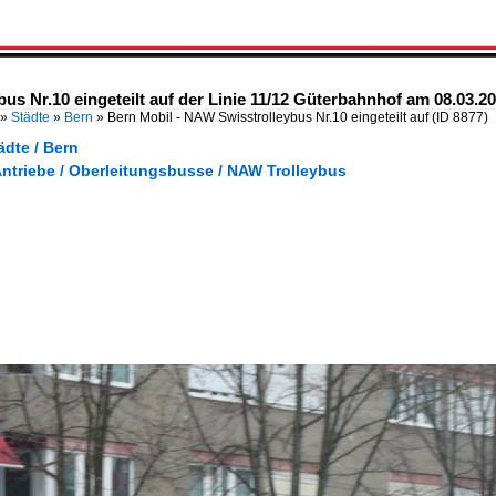
us Nr.10 eingeteilt auf der Linie 11/12 Güterbahnhof am 08.03.2
»
Städte
»
Bern
»
Bern Mobil - NAW Swisstrolleybus Nr.10 eingeteilt auf
(ID 8877)
ädte / Bern
Antriebe / Oberleitungsbusse / NAW Trolleybus