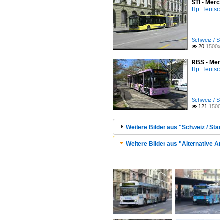
STI - Mer
Hp. Teuts
Schweiz / S
20
1500x

RBS - Mer
Hp. Teuts
Schweiz / S
121
1500

Weitere Bilder aus "Schweiz / Stä
Weitere Bilder aus "Alternative A