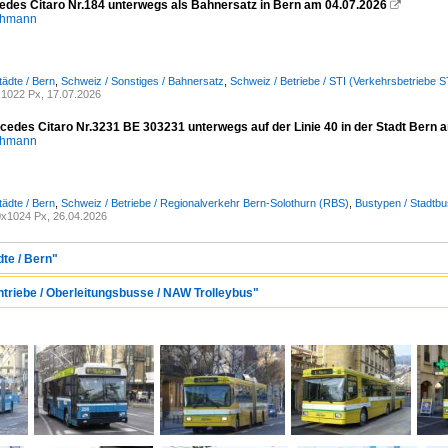
cedes Citaro Nr.184 unterwegs als Bahnersatz in Bern am 04.07.2026

chmann
tädte / Bern
,
Schweiz / Sonstiges / Bahnersatz
,
Schweiz / Betriebe / STI (Verkehrsbetriebe 
1022 Px, 17.07.2026
cedes Citaro Nr.3231 BE 303231 unterwegs auf der Linie 40 in der Stadt Bern 
chmann
tädte / Bern
,
Schweiz / Betriebe / Regionalverkehr Bern-Solothurn (RBS)
,
Bustypen / Stadtbu
x1024 Px, 26.04.2026
dte / Bern"
ntriebe / Oberleitungsbusse / NAW Trolleybus"