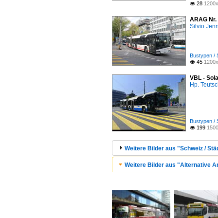
28
1200x

ARAG Nr. 4
Silvio Jen
Bustypen / 
45
1200x

VBL - Sol
Hp. Teuts
Bustypen / 
199
1500

Weitere Bilder aus "Schweiz / Stä
Weitere Bilder aus "Alternative A