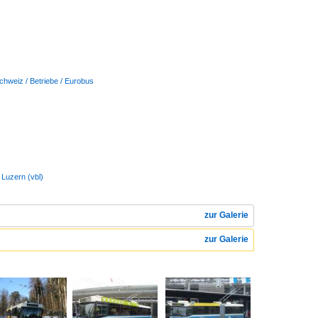
chweiz / Betriebe / Eurobus
 Luzern (vbl)
zur Galerie
zur Galerie