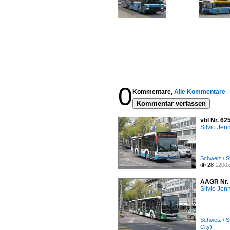
0
Kommentare,
Alle Kommentare
Kommentar verfassen
vbl Nr. 6
Silvio Jen
Schweiz / S
28
1200x

AAGR Nr. 
Silvio Jen
Schweiz / S
City)