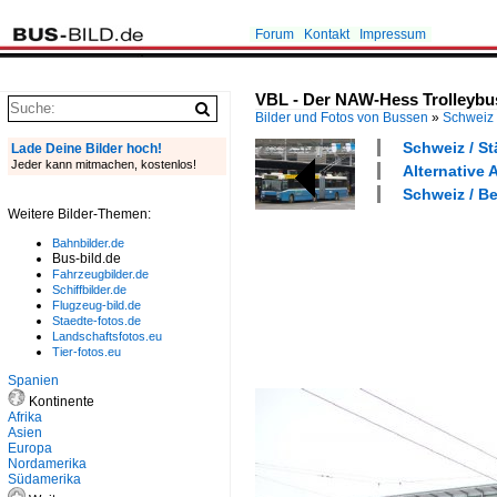
Forum
Kontakt
Impressum
VBL - Der NAW-Hess Trolleybus
Bilder und Fotos von Bussen
»
Schweiz
Schweiz / St
Lade Deine Bilder hoch!
Jeder kann mitmachen, kostenlos!
Alternative 
Schweiz / Be
Weitere Bilder-Themen:
Bahnbilder.de
Bus-bild.de
Fahrzeugbilder.de
Schiffbilder.de
Flugzeug-bild.de
Staedte-fotos.de
Landschaftsfotos.eu
Tier-fotos.eu
Spanien
Kontinente
Afrika
Asien
Europa
Nordamerika
Südamerika