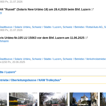
800 Px, 21.07.2026
4 ''Ruswil'' (Solaris New Urbino 18) am 28.4.2026 beim Bhf. Luzern

ny
Stadtbusse / Solaris Urbino
,
Schweiz / Städte / Luzern
,
Schweiz / Betriebe / Rottal Auto AG
,
S
800 Px, 21.07.2026
aris Urbino Nr.105 LU 15063 vor dem Bhf. Luzern am 11.06.2025

chmann
Stadtbusse / Solaris Urbino
,
Schweiz / Städte / Luzern
,
Schweiz / Betriebe / Verkehrsbetriebe
x1150 Px, 20.06.2025
dte / Luzern"
ntriebe / Oberleitungsbusse / NAW Trolleybus"