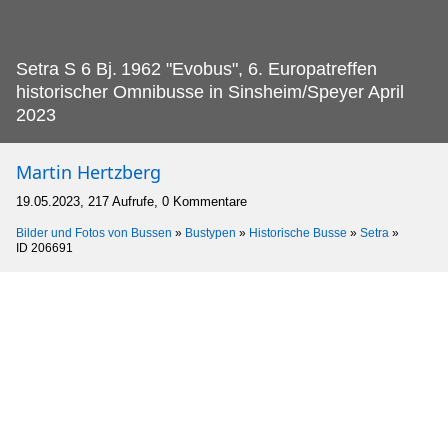
Setra S 6 Bj.
1962 "Evobus", 6. Europatreffen
historischer Omnibusse in Sinsheim/Speyer April
2023
Martin Hertzberg
19.05.2023, 217 Aufrufe, 0 Kommentare
Bilder und Fotos von Bussen
»
Bustypen
»
Historische Busse
»
Setra
»
ID 206691