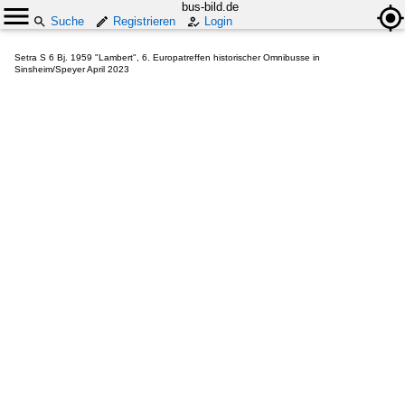
bus-bild.de
Suche
Registrieren
Login
Setra S 6 Bj. 1959 "Lambert", 6. Europatreffen historischer Omnibusse in
Sinsheim/Speyer April 2023