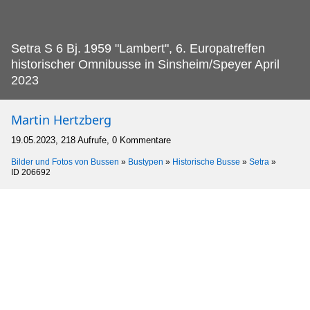
Setra S 6 Bj.
1959 "Lambert", 6. Europatreffen
historischer Omnibusse in Sinsheim/Speyer April
2023
Martin Hertzberg
19.05.2023, 218 Aufrufe, 0 Kommentare
Bilder und Fotos von Bussen
»
Bustypen
»
Historische Busse
»
Setra
»
ID 206692