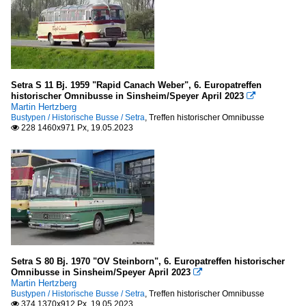
Setra S 11 Bj. 1959 "Rapid Canach Weber", 6. Europatreffen
historischer Omnibusse in Sinsheim/Speyer April 2023

Martin Hertzberg
Bustypen / Historische Busse / Setra
,
Treffen historischer Omnibusse
228 1460x971 Px, 19.05.2023

Setra S 80 Bj. 1970 "OV Steinborn", 6. Europatreffen historischer
Omnibusse in Sinsheim/Speyer April 2023

Martin Hertzberg
Bustypen / Historische Busse / Setra
,
Treffen historischer Omnibusse
374 1370x912 Px, 19.05.2023
