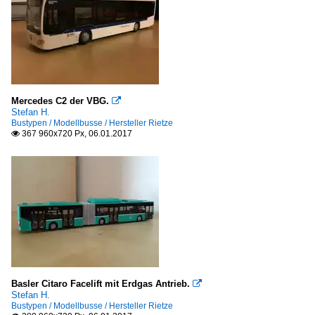
Mercedes C2 der VBG.

Stefan H.
Bustypen / Modellbusse / Hersteller Rietze
367 960x720 Px, 06.01.2017

Basler Citaro Facelift mit Erdgas Antrieb.

Stefan H.
Bustypen / Modellbusse / Hersteller Rietze