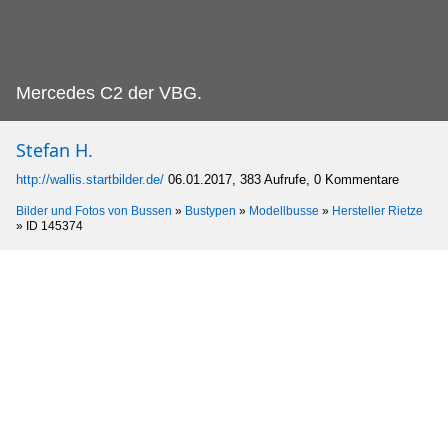
Mercedes C2 der VBG.
Stefan H.
http://wallis.startbilder.de/
06.01.2017, 383 Aufrufe, 0 Kommentare
Bilder und Fotos von Bussen
»
Bustypen
»
Modellbusse
»
Hersteller Rietze
»
ID 145374