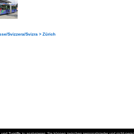
se/Svizzera/Svizra > Zürich
und Zugriffe zu analysieren. Sie können zwischen personalisierter und nicht-pers