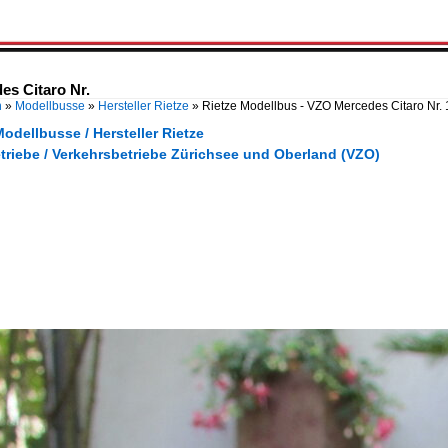
es Citaro Nr.
n
»
Modellbusse
»
Hersteller Rietze
»
Rietze Modellbus - VZO Mercedes Citaro Nr.
odellbusse / Hersteller Rietze
triebe / Verkehrsbetriebe Zürichsee und Oberland (VZO)