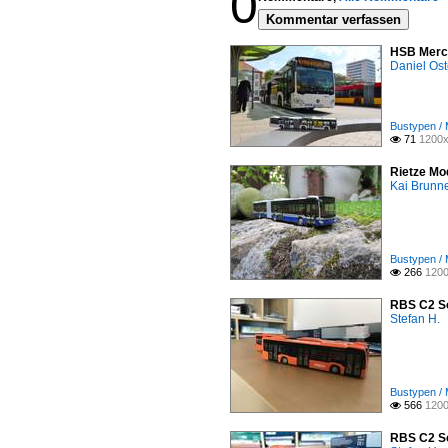
0
Kommentar verfassen
HSB Merce
Daniel Ost
Bustypen / 
71
1200x

Rietze Mo
Kai Brunn
Bustypen / 
266
1200

RBS C2 So
Stefan H.
Bustypen / 
566
1200

RBS C2 So