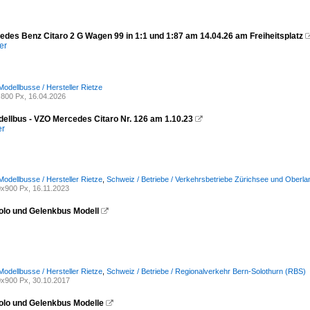
des Benz Citaro 2 G Wagen 99 in 1:1 und 1:87 am 14.04.26 am Freiheitsplatz
er
Modellbusse / Hersteller Rietze
800 Px, 16.04.2026
dellbus - VZO Mercedes Citaro Nr. 126 am 1.10.23

er
Modellbusse / Hersteller Rietze
,
Schweiz / Betriebe / Verkehrsbetriebe Zürichsee und Oberl
x900 Px, 16.11.2023
lo und Gelenkbus Modell

Modellbusse / Hersteller Rietze
,
Schweiz / Betriebe / Regionalverkehr Bern-Solothurn (RBS)
x900 Px, 30.10.2017
lo und Gelenkbus Modelle
