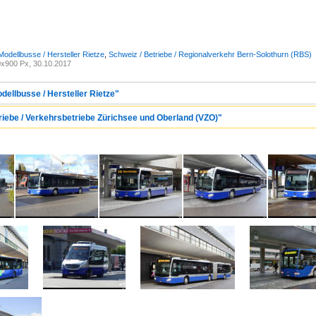
Modellbusse / Hersteller Rietze
,
Schweiz / Betriebe / Regionalverkehr Bern-Solothurn (RBS)
x900 Px, 30.10.2017
dellbusse / Hersteller Rietze"
triebe / Verkehrsbetriebe Zürichsee und Oberland (VZO)"