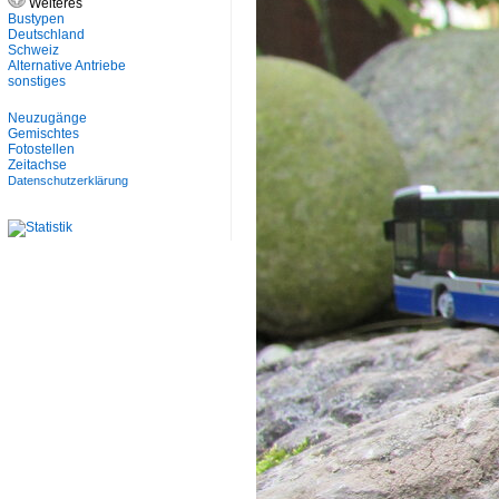
Weiteres
Bustypen
Deutschland
Schweiz
Alternative Antriebe
sonstiges
Neuzugänge
Gemischtes
Fotostellen
Zeitachse
Datenschutzerklärung