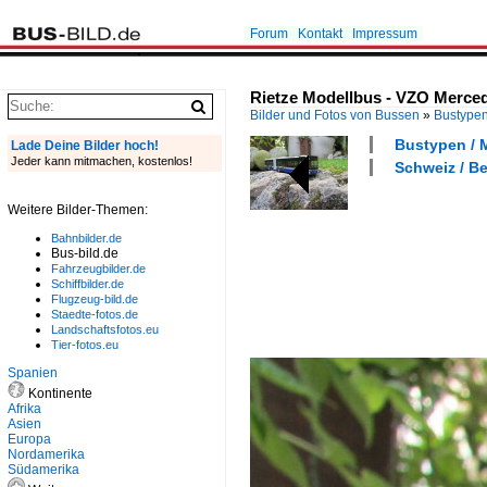
Forum
Kontakt
Impressum
Rietze Modellbus - VZO Merced
Bilder und Fotos von Bussen
»
Bustype
Bustypen / M
Lade Deine Bilder hoch!
Jeder kann mitmachen, kostenlos!
Schweiz / Be
Weitere Bilder-Themen:
Bahnbilder.de
Bus-bild.de
Fahrzeugbilder.de
Schiffbilder.de
Flugzeug-bild.de
Staedte-fotos.de
Landschaftsfotos.eu
Tier-fotos.eu
Spanien
Kontinente
Afrika
Asien
Europa
Nordamerika
Südamerika