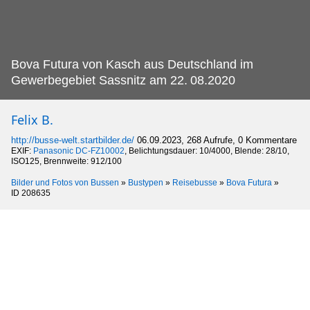
Bova Futura von Kasch aus Deutschland im
Gewerbegebiet Sassnitz am 22.
08.2020
Felix B.
http://busse-welt.startbilder.de/
06.09.2023, 268 Aufrufe, 0 Kommentare
EXIF:
Panasonic DC-FZ10002
, Belichtungsdauer: 10/4000, Blende: 28/10,
ISO125, Brennweite: 912/100
Bilder und Fotos von Bussen
»
Bustypen
»
Reisebusse
»
Bova Futura
»
ID 208635