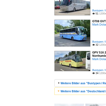
Bustypen / 
51
1200x

GT08 GVT 
Mark Dola
Bustypen / 
32
1200x

GPV 516 2
Northumber
Mark Dola
Bustypen / 
34
1200x

Weitere Bilder aus "Bustypen / R
Weitere Bilder aus "Deutschland / 