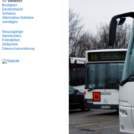
Weiteres
Bustypen
Deutschland
Schweiz
Alternative Antriebe
sonstiges
Neuzugänge
Gemischtes
Fotostellen
Zeitachse
Datenschutzerklärung