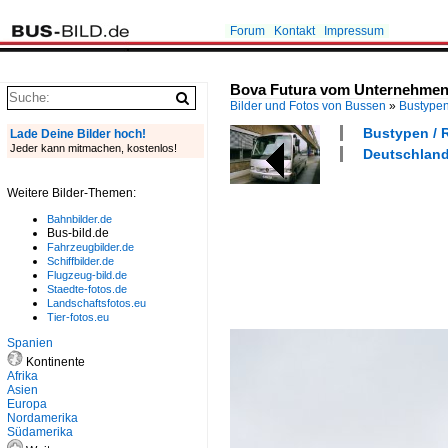
Forum
Kontakt
Impressum
Bova Futura vom Unternehmen G
Bilder und Fotos von Bussen
»
Bustype
Bustypen / 
Lade Deine Bilder hoch!
Jeder kann mitmachen, kostenlos!
Deutschland 
Weitere Bilder-Themen:
Bahnbilder.de
Bus-bild.de
Fahrzeugbilder.de
Schiffbilder.de
Flugzeug-bild.de
Staedte-fotos.de
Landschaftsfotos.eu
Tier-fotos.eu
Spanien
Kontinente
Afrika
Asien
Europa
Nordamerika
Südamerika