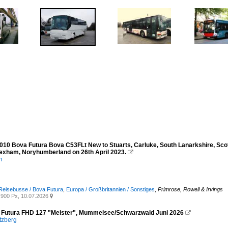
010 Bova Futura Bova C53FLt New to Stuarts, Carluke, South Lanarkshire, Scot
xham, Noryhumberland on 26th April 2023.

n
Reisebusse / Bova Futura
,
Europa / Großbritannien / Sonstiges
,
Primrose, Rowell & Irvings
900 Px, 10.07.2026

Futura FHD 127 "Meister", Mummelsee/Schwarzwald Juni 2026

tzberg