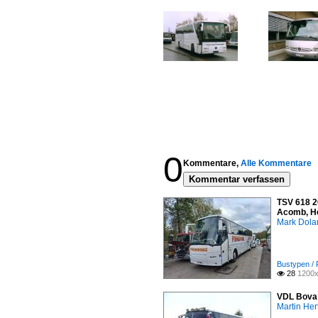
0
Kommentare,
Alle Kommentare
Kommentar verfassen
TSV 618 2
Acomb, He
Mark Dola
Bustypen / 
28
1200x

VDL Bova 
Martin Her