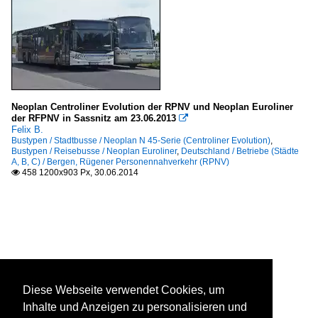
Neoplan Centroliner Evolution der RPNV und Neoplan Euroliner
der RFPNV in Sassnitz am 23.06.2013

Felix B.
Bustypen / Stadtbusse / Neoplan N 45-Serie (Centroliner Evolution)
,
Bustypen / Reisebusse / Neoplan Euroliner
,
Deutschland / Betriebe (Städte
A, B, C) / Bergen, Rügener Personennahverkehr (RPNV)
458 1200x903 Px, 30.06.2014

Diese Webseite verwendet Cookies, um
Inhalte und Anzeigen zu personalisieren und