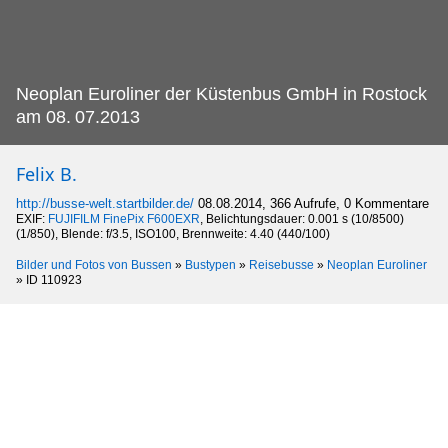
Neoplan Euroliner der Küstenbus GmbH in Rostock
am 08.
07.2013
Felix B.
http://busse-welt.startbilder.de/
08.08.2014, 366 Aufrufe, 0 Kommentare
EXIF:
FUJIFILM FinePix F600EXR
, Belichtungsdauer: 0.001 s (10/8500)
(1/850), Blende: f/3.5, ISO100, Brennweite: 4.40 (440/100)
Bilder und Fotos von Bussen
»
Bustypen
»
Reisebusse
»
Neoplan Euroliner
»
ID 110923