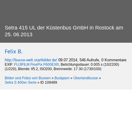
Setra 415 UL der Küstenbus GmbH in Rostock am
25.
06.2013
Felix B.
http://busse-welt.startbilder.de/
09.07.2014, 546 Aufrufe, 0 Kommentare
EXIF:
FUJIFILM FinePix F600EXR
, Belichtungsdauer: 0.005 s (10/2200)
(1/220), Blende: f/5.2, ISO200, Brennweite: 17.30 (1730/100)
Bilder und Fotos von Bussen
»
Bustypen
»
Überlandbusse
»
Setra S 400er-Serie
»
ID 109489