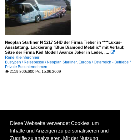
Neoplan Starliner N 5217 SHD der Firma Tieber in ****Luxus-
Ausstattung. Lackierung "Blue Diamond Metallic" mit Verlauf;
Sitze der Firma Kiel Modell Avance Joker in Leder, ....

René Kleinferchner
Bustypen / Reisebusse / Neoplan Starliner
,
Europa / Österreich - Betriebe /
Private Busunternehmen
2119 800x600 Px, 15.06.2009

Diese Webseite verwendet Cookies, um
Inhalte und Anzeigen zu personalisieren und
Zugriffe zu analysieren. Mit der Nutzung