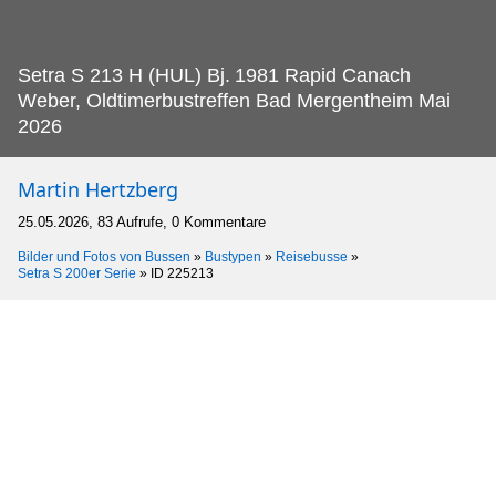
Setra S 213 H (HUL) Bj.
1981 Rapid Canach
Weber, Oldtimerbustreffen Bad Mergentheim Mai
2026
Martin Hertzberg
25.05.2026, 83 Aufrufe, 0 Kommentare
Bilder und Fotos von Bussen
»
Bustypen
»
Reisebusse
»
Setra S 200er Serie
»
ID 225213