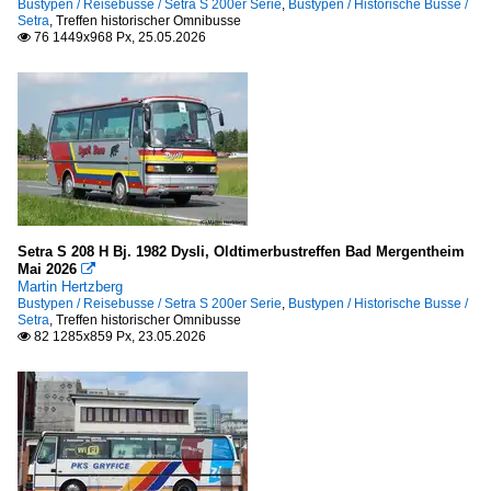
Bustypen / Reisebusse / Setra S 200er Serie
,
Bustypen / Historische Busse /
Setra
,
Treffen historischer Omnibusse
76 1449x968 Px, 25.05.2026

Setra S 208 H Bj. 1982 Dysli, Oldtimerbustreffen Bad Mergentheim
Mai 2026

Martin Hertzberg
Bustypen / Reisebusse / Setra S 200er Serie
,
Bustypen / Historische Busse /
Setra
,
Treffen historischer Omnibusse
82 1285x859 Px, 23.05.2026
