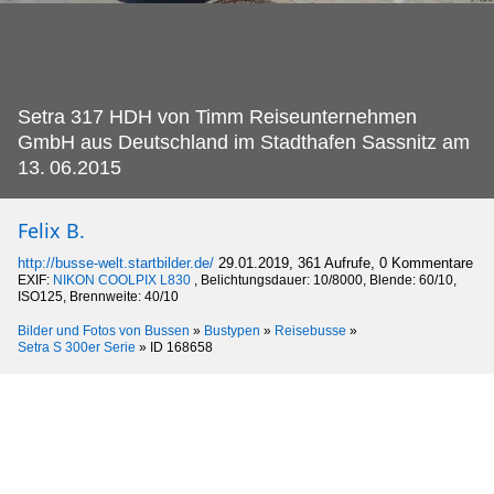
Setra 317 HDH von Timm Reiseunternehmen
GmbH aus Deutschland im Stadthafen Sassnitz am
13.
06.2015
Felix B.
http://busse-welt.startbilder.de/
29.01.2019, 361 Aufrufe, 0 Kommentare
EXIF:
NIKON COOLPIX L830
, Belichtungsdauer: 10/8000, Blende: 60/10,
ISO125, Brennweite: 40/10
Bilder und Fotos von Bussen
»
Bustypen
»
Reisebusse
»
Setra S 300er Serie
»
ID 168658