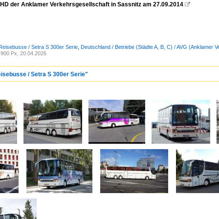
 HD der Anklamer Verkehrsgesellschaft in Sassnitz am 27.09.2014

Reisebusse / Setra S 300er Serie
,
Deutschland / Betriebe (Städte A, B, C) / AVG (Anklamer 
900 Px, 20.04.2026
eisebusse / Setra S 300er Serie"