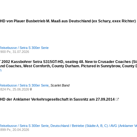
 HD von Plauer Busbetrieb M. Maaß aus Deutschland (ex Schary, exex Richter) 
Reisebusse / Setra S 300er Serie
900 Px, 31.07.2026
2002 Kassbohrer Setra S315GT-HD, seating 48. New to Crusader Coaches (Stai
and Coaches, West Cornforth, County Durham. Pictured in Sunnybrow, County 
n
Reisebusse / Setra S 300er Serie
,
Scarlet Band
824 Px, 25.06.2026

 HD der Anklamer Verkehrsgesellschaft in Sassnitz am 27.09.2014

Reisebusse / Setra S 300er Serie
,
Deutschland / Betriebe (Städte A, B, C) / AVG (Anklamer 
899 Px, 20.04.2026