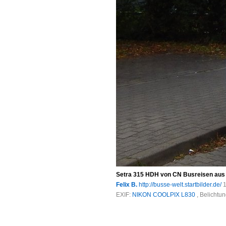
Setra 315 HDH von CN Busreisen aus
Felix B.
http://busse-welt.startbilder.de/
1
EXIF:
NIKON COOLPIX L830
, Belichtu