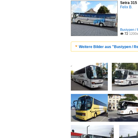
Setra 315
Felix B.
Bustypen / 
72
1200x

Weitere Bilder aus "Bustypen / R