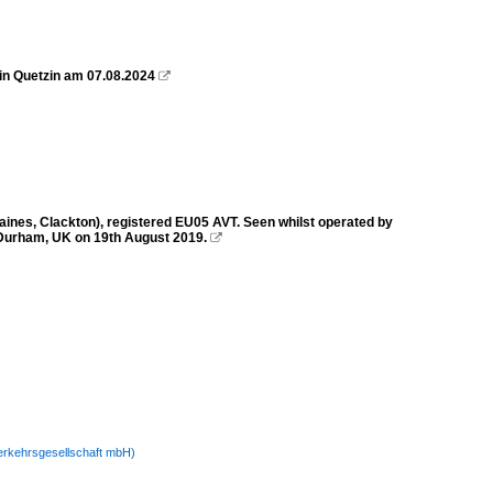
in Quetzin am 07.08.2024

nes, Clackton), registered EU05 AVT. Seen whilst operated by
Durham, UK on 19th August 2019.

Verkehrsgesellschaft mbH)