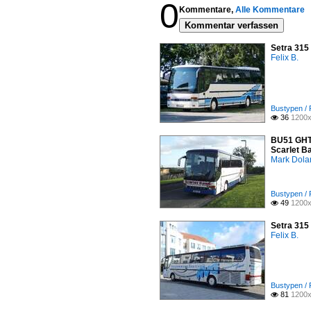
0
Kommentare,
Alle Kommentare
Kommentar verfassen
Setra 315
Felix B.
Bustypen / 
36
1200x

BU51 GHT 
Scarlet B
Mark Dola
Bustypen / 
49
1200x

Setra 315
Felix B.
Bustypen / 
81
1200x
