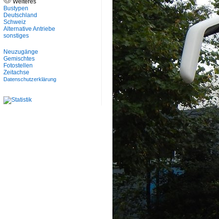
Weiteres
Bustypen
Deutschland
Schweiz
Alternative Antriebe
sonstiges
Neuzugänge
Gemischtes
Fotostellen
Zeitachse
Datenschutzerklärung