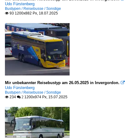
Udo Fürstenberg
Bustypen / Reisebusse / Sonstige
93 1200x882 Px, 18.07.2025

Mir unbekannter Reisebustyp am 26.05.2025 in Invergordon.

Udo Fürstenberg
Bustypen / Reisebusse / Sonstige
234
1200x974 Px, 15.07.2025

 2