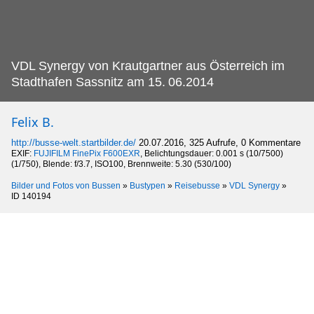
VDL Synergy von Krautgartner aus Österreich im
Stadthafen Sassnitz am 15.
06.2014
Felix B.
http://busse-welt.startbilder.de/
20.07.2016, 325 Aufrufe, 0 Kommentare
EXIF:
FUJIFILM FinePix F600EXR
, Belichtungsdauer: 0.001 s (10/7500)
(1/750), Blende: f/3.7, ISO100, Brennweite: 5.30 (530/100)
Bilder und Fotos von Bussen
»
Bustypen
»
Reisebusse
»
VDL Synergy
»
ID 140194