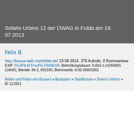
Solaris Urbino 12 der ÜWAG in Fulda am 19.
07.2013
Felix B.
http://busse-welt.startbilder.de/
23.09.2014, 379 Aufrufe, 0 Kommentare
EXIF:
FUJIFILM FinePix F600EXR
, Belichtungsdauer: 0.002 s (10/6400)
(1/640), Blende: f/4.3, ISO100, Brennweite: 9.00 (900/100)
Bilder und Fotos von Bussen
»
Bustypen
»
Stadtbusse
»
Solaris Urbino
»
ID 112851