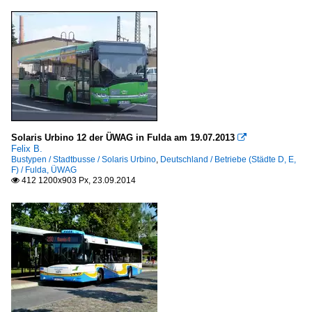
Solaris Urbino 12 der ÜWAG in Fulda am 19.07.2013

Felix B.
Bustypen / Stadtbusse / Solaris Urbino
,
Deutschland / Betriebe (Städte D, E,
F) / Fulda, ÜWAG
412 1200x903 Px, 23.09.2014
