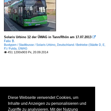
Solaris Urbino 12 der ÜWAG in Tann/Rhön am 17.07.2013

Felix B.
Bustypen / Stadtbusse / Solaris Urbino
,
Deutschland / Betriebe (Städte D, E,
F) / Fulda, ÜWAG
451 1200x903 Px, 20.09.2014

Diese Webseite verwendet Cookies, um
Inhalte und Anzeigen zu personalisieren und
Zugriffe zu analysieren. Mit der Nutzung