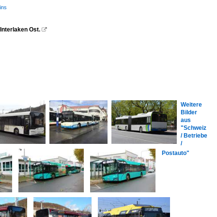
ins
Interlaken Ost.

Weitere
Bilder
aus
"Schweiz
/ Betriebe
/
Postauto"