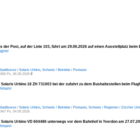
s der Post, auf der Linie 103, fährt am 29.06.2026 auf einen Ausstellplatz beim
agner
Stadtbusse / Solaris Urbino
,
Schweiz / Betriebe / Postauto
800 Px, 06.08.2026

- Solaris Urbino 18 ZH 731003 bei der zufahrt zu dem Bushaltestellen beim Flu
chmann
Stadtbusse / Solaris Urbino
,
Schweiz / Betriebe / Postauto
,
Schweiz / Regionen / Zürcher Unt
967 Px, 04.08.2026
- Solaris Urbino VD 604486 unterwegs vor dem Bahnhof in Yverdon am 27.07.2
chmann