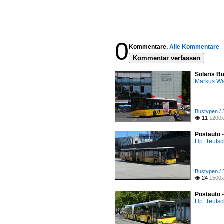
0
Kommentare,
Alle Kommentare
Kommentar verfassen
Solaris Bu
Markus W
Bustypen / 
11
1200x

Postauto 
Hp. Teuts
Bustypen / 
24
1500x

Postauto 
Hp. Teuts