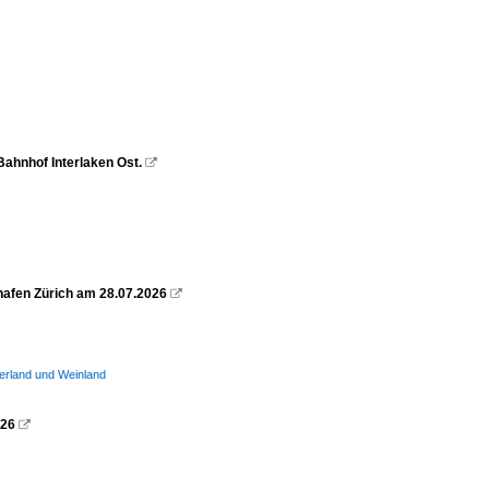
 Bahnhof Interlaken Ost.

ghafen Zürich am 28.07.2026

erland und Weinland
026
