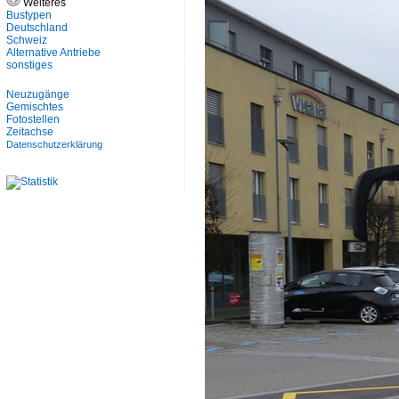
Weiteres
Bustypen
Deutschland
Schweiz
Alternative Antriebe
sonstiges
Neuzugänge
Gemischtes
Fotostellen
Zeitachse
Datenschutzerklärung