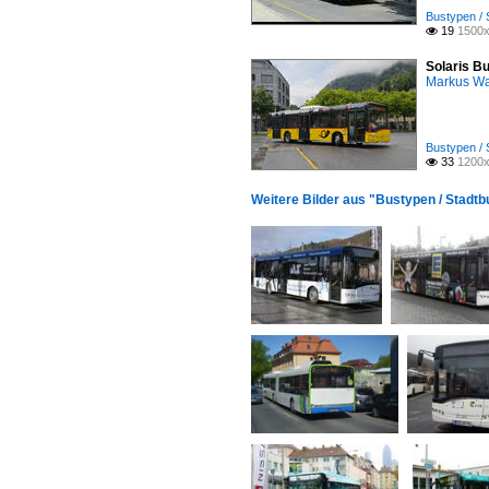
Bustypen / 
19
1500x

Solaris Bu
Markus W
Bustypen / 
33
1200x

Weitere Bilder aus "Bustypen / Stadtb