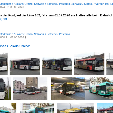
Stadtbusse / Solaris Urbino
,
Schweiz / Betriebe / Postauto
,
Schweiz / Städte / Yverdon-les-Ba
874 Px, 03.08.2026
s der Post, auf der Linie 102, fährt am 01.07.2026 zur Haltestelle beim Bahnhof 
agner
Stadtbusse / Solaris Urbino
,
Schweiz / Betriebe / Postauto
800 Px, 02.08.2026

usse / Solaris Urbino"