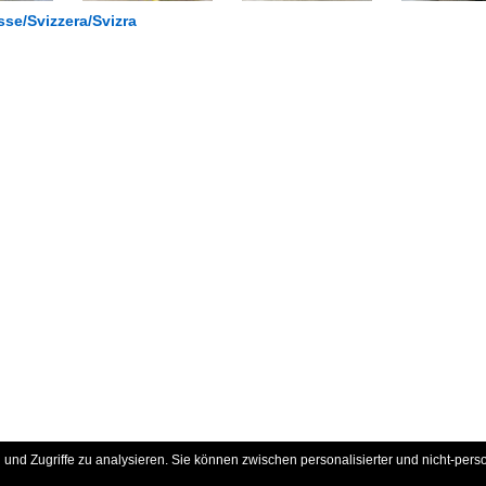
se/Svizzera/Svizra
und Zugriffe zu analysieren. Sie können zwischen personalisierter und nicht-pers