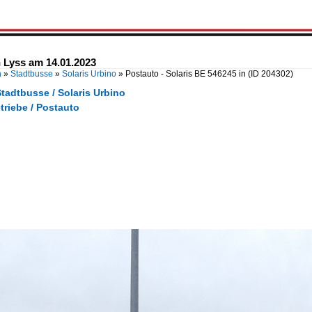
n Lyss am 14.01.2023
n
»
Stadtbusse
»
Solaris Urbino
»
Postauto - Solaris BE 546245 in
(ID 204302)
tadtbusse / Solaris Urbino
triebe / Postauto