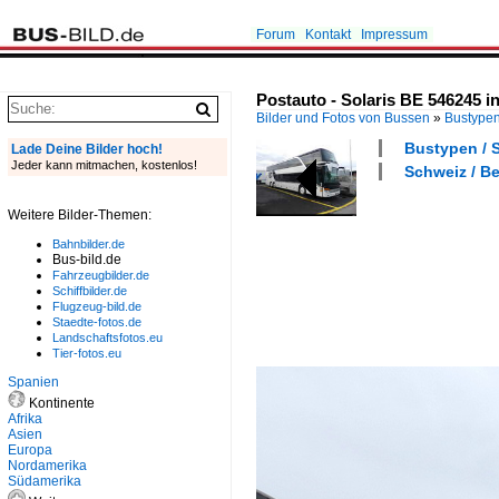
Forum
Kontakt
Impressum
Postauto - Solaris BE 546245 i
Bilder und Fotos von Bussen
»
Bustype
Bustypen / S
Lade Deine Bilder hoch!
Jeder kann mitmachen, kostenlos!
Schweiz / Be
Weitere Bilder-Themen:
Bahnbilder.de
Bus-bild.de
Fahrzeugbilder.de
Schiffbilder.de
Flugzeug-bild.de
Staedte-fotos.de
Landschaftsfotos.eu
Tier-fotos.eu
Spanien
Kontinente
Afrika
Asien
Europa
Nordamerika
Südamerika