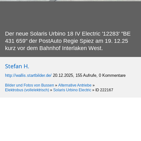
Der neue Solaris Urbino 18 IV Electric '12283' "BE
431 659" der PostAuto Regie Spiez am 19.
12.25
kurz vor dem Bahnhof Interlaken West.
Stefan H.
http://wallis.startbilder.de/
20.12.2025, 155 Aufrufe, 0 Kommentare
Bilder und Fotos von Bussen
»
Alternative Antriebe
»
Elektrobus (vollelektrisch)
»
Solaris Urbino Electric
»
ID 222167