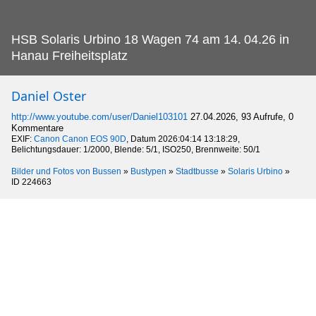
HSB Solaris Urbino 18 Wagen 74 am 14.
04.26 in
Hanau Freiheitsplatz
Daniel Oster
http://www.youtube.com/user/Daniel103101
27.04.2026, 93 Aufrufe, 0
Kommentare
EXIF:
Canon Canon EOS 90D
, Datum 2026:04:14 13:18:29,
Belichtungsdauer: 1/2000, Blende: 5/1, ISO250, Brennweite: 50/1
Bilder und Fotos von Bussen
»
Bustypen
»
Stadtbusse
»
Solaris Urbino
»
ID 224663