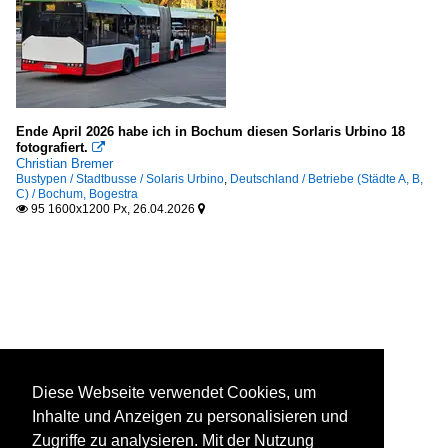
Ende April 2026 habe ich in Bochum diesen Sorlaris Urbino 18
fotografiert.

Christian Bremer
Bustypen / Stadtbusse / Solaris Urbino
,
Deutschland / Betriebe (Städte A, B,
C) / Bochum, Bogestra
95 1600x1200 Px, 26.04.2026


Diese Webseite verwendet Cookies, um
Inhalte und Anzeigen zu personalisieren und
Zugriffe zu analysieren. Mit der Nutzung