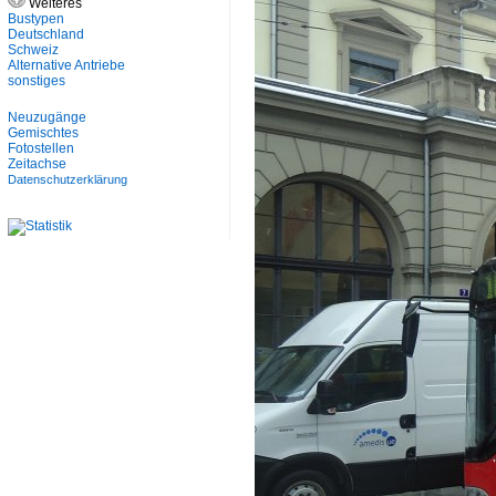
Weiteres
Bustypen
Deutschland
Schweiz
Alternative Antriebe
sonstiges
Neuzugänge
Gemischtes
Fotostellen
Zeitachse
Datenschutzerklärung