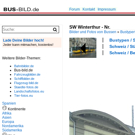
Forum
Kontakt
Impressum
SW Winterthur - Nr.
Bilder und Fotos von Bussen
»
Bustype
Bustypen / S
Lade Deine Bilder hoch!
Jeder kann mitmachen, kostenlos!
Schweiz / St
Schweiz / Be
Weitere Bilder-Themen:
Bahnbilder.de
Bus-bild.de
Fahrzeugbilder.de
Schiffbilder.de
Flugzeug-bild.de
Staedte-fotos.de
Landschaftsfotos.eu
Tier-fotos.eu
Spanien
Kontinente
Afrika
Asien
Europa
Nordamerika
Südamerika