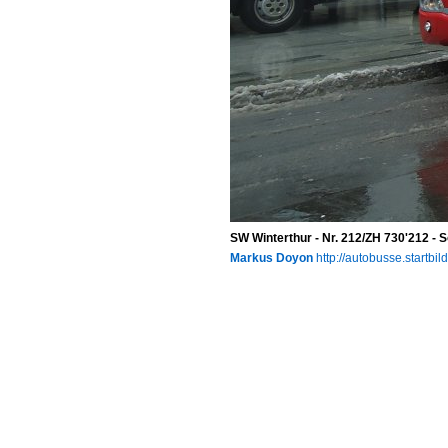
SW Winterthur - Nr. 212/ZH 730'212 - 
Markus Doyon
http://autobusse.startbil