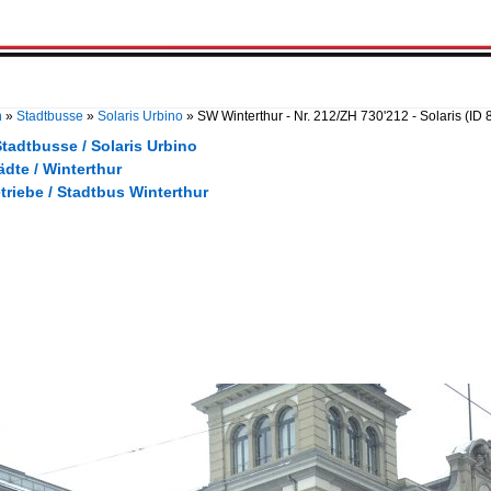
n
»
Stadtbusse
»
Solaris Urbino
»
SW Winterthur - Nr. 212/ZH 730'212 - Solaris
(ID 
tadtbusse / Solaris Urbino
ädte / Winterthur
triebe / Stadtbus Winterthur