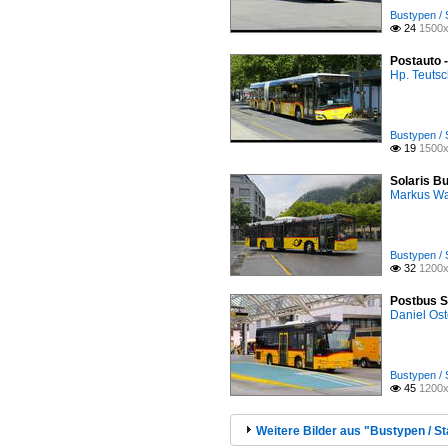
Bustypen / 
24
1500x

Postauto 
Hp. Teuts
Bustypen / 
19
1500x

Solaris Bu
Markus W
Bustypen / 
32
1200x

Postbus S
Daniel Ost
Bustypen / 
45
1200x

Weitere Bilder aus "Bustypen / St