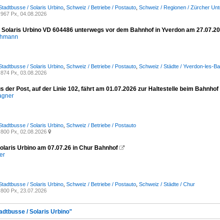
Stadtbusse / Solaris Urbino
,
Schweiz / Betriebe / Postauto
,
Schweiz / Regionen / Zürcher Unt
967 Px, 04.08.2026
- Solaris Urbino VD 604486 unterwegs vor dem Bahnhof in Yverdon am 27.07.2
chmann
Stadtbusse / Solaris Urbino
,
Schweiz / Betriebe / Postauto
,
Schweiz / Städte / Yverdon-les-Ba
874 Px, 03.08.2026
s der Post, auf der Linie 102, fährt am 01.07.2026 zur Haltestelle beim Bahnhof 
agner
Stadtbusse / Solaris Urbino
,
Schweiz / Betriebe / Postauto
800 Px, 02.08.2026

olaris Urbino am 07.07.26 in Chur Bahnhof

er
Stadtbusse / Solaris Urbino
,
Schweiz / Betriebe / Postauto
,
Schweiz / Städte / Chur
800 Px, 23.07.2026
adtbusse / Solaris Urbino"