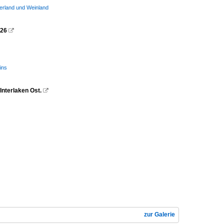
erland und Weinland
026

ins
Interlaken Ost.

zur Galerie