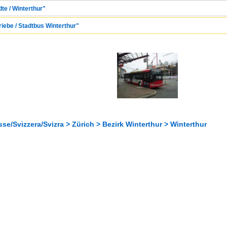
te / Winterthur"
riebe / Stadtbus Winterthur"
se/Svizzera/Svizra > Zürich > Bezirk Winterthur > Winterthur