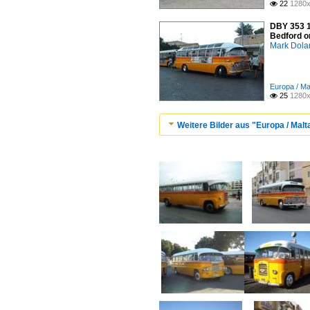
22
1280x

DBY 353 1
Bedford o
Mark Dola
Europa / Ma
25
1280x

Weitere Bilder aus "Europa / Malt