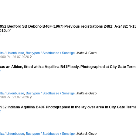
952 Bedford SB Debono B40F (1967) Previous registrations 2482; A-2482; Y-1562
010.

n
lta / Linienbusse
,
Bustypen / Stadtbusse / Sonstige
,
Malta & Gozo
960 Px, 26.07.2026

s an Albion, fitted with a Aquillina B41F body. Photographed at City Gate Termi
n
lta / Linienbusse
,
Bustypen / Stadtbusse / Sonstige
,
Malta & Gozo
960 Px, 23.07.2026

32 Indiana Aquilina B40F Photographed in the lay over area in City Gate Termin
n
lta / Linienbusse
,
Bustypen / Stadtbusse / Sonstige
,
Malta & Gozo