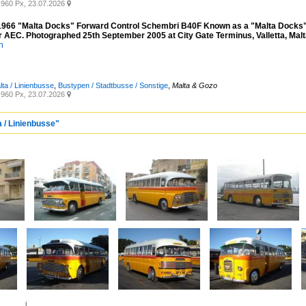
960 Px, 23.07.2026

966 "Malta Docks" Forward Control Schembri B40F Known as a "Malta Docks", t
r AEC. Photographed 25th September 2005 at City Gate Terminus, Valletta, Malt
n
lta / Linienbusse
,
Bustypen / Stadtbusse / Sonstige
,
Malta & Gozo
960 Px, 23.07.2026

a / Linienbusse"