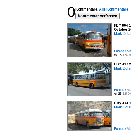
0
Kommentare,
Alle Kommentare
Kommentar verfassen
FBY 804 1
October 2
Mark Dola
Europa / Ma
15
1280x

EBY 492 wa
Mark Dola
Europa / Ma
23
1280x

DBy 434 19
Mark Dola
Europa / Ma