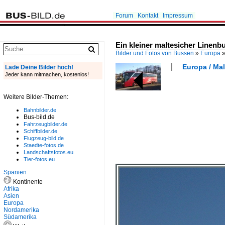
Forum
Kontakt
Impressum
Ein kleiner maltesicher Linenbu
Bilder und Fotos von Bussen
»
Europa
Europa / Mal
Lade Deine Bilder hoch!
Jeder kann mitmachen, kostenlos!
Weitere Bilder-Themen:
Bahnbilder.de
Bus-bild.de
Fahrzeugbilder.de
Schiffbilder.de
Flugzeug-bild.de
Staedte-fotos.de
Landschaftsfotos.eu
Tier-fotos.eu
Spanien
Kontinente
Afrika
Asien
Europa
Nordamerika
Südamerika