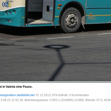
 in Valetta eine Pause.
-imagination.startbilder.de/
15.12.2013, 676 Aufrufe, 0 Kommentare
3:09:22 11:52:39, Belichtungsdauer: 0.003 s (10/3885) (1/389), Blende: f/7.0, ISO6