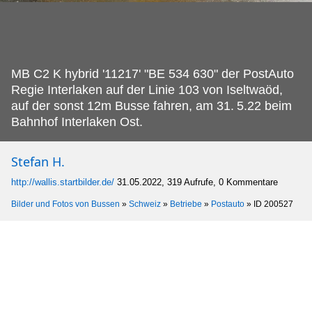
MB C2 K hybrid '11217' "BE 534 630" der PostAuto
Regie Interlaken auf der Linie 103 von Iseltwaöd,
auf der sonst 12m Busse fahren, am 31.
5.22 beim
Bahnhof Interlaken Ost.
Stefan H.
http://wallis.startbilder.de/
31.05.2022, 319 Aufrufe, 0 Kommentare
Bilder und Fotos von Bussen
»
Schweiz
»
Betriebe
»
Postauto
»
ID 200527