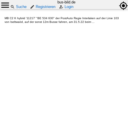
bus-bild.de
Suche
Registrieren
Login
MB C2 K hybrid '11217' "BE 534 630" der PostAuto Regie Interlaken auf der Linie 103
von Iseltwaöd, auf der sonst 12m Busse fahren, am 31.5.22 beim ...