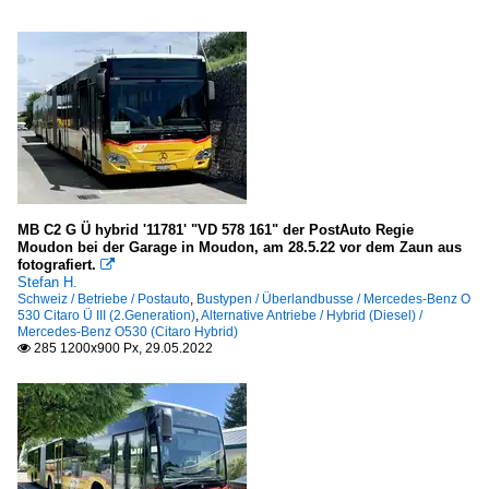
MB C2 G Ü hybrid '11781' "VD 578 161" der PostAuto Regie
Moudon bei der Garage in Moudon, am 28.5.22 vor dem Zaun aus
fotografiert.

Stefan H.
Schweiz / Betriebe / Postauto
,
Bustypen / Überlandbusse / Mercedes-Benz O
530 Citaro Ü III (2.Generation)
,
Alternative Antriebe / Hybrid (Diesel) /
Mercedes-Benz O530 (Citaro Hybrid)
285 1200x900 Px, 29.05.2022
