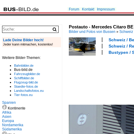
Forum
Kontakt
Impressum
Postauto - Mercedes Citaro BE 
Bilder und Fotos von Bussen
»
Schweiz
Schweiz / Be
Lade Deine Bilder hoch!
Jeder kann mitmachen, kostenlos!
Schweiz / R
Bustypen / S
Weitere Bilder-Themen:
Bahnbilder.de
Bus-bild.de
Fahrzeugbilder.de
Schiffbilder.de
Flugzeug-bild.de
Staedte-fotos.de
Landschaftsfotos.eu
Tier-fotos.eu
Spanien
Kontinente
Afrika
Asien
Europa
Nordamerika
Südamerika