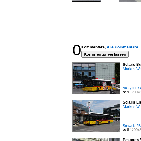
0
Kommentare,
Alle Kommentare
Kommentar verfassen
Solaris Bu
Markus W
Bustypen / 
9
1200x8

Solaris El
Markus W
Schweiz / B
8
1200x8

Postauto 