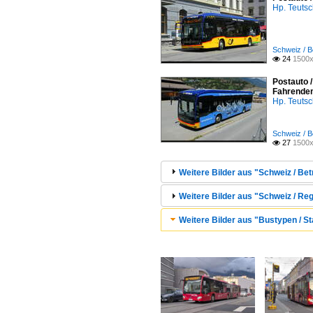
Hp. Teuts
Schweiz / B
24
1500x

Postauto /
Fahrende
Hp. Teuts
Schweiz / B
27
1500x

Weitere Bilder aus "Schweiz / Bet
Weitere Bilder aus "Schweiz / Re
Weitere Bilder aus "Bustypen / St