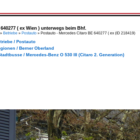
640277 ( ex Wien ) unterwegs beim Bhf.
»
Betriebe
»
Postauto
»
Postauto - Mercedes Citaro BE 640277 ( ex
(ID 218419)
triebe / Postauto
egionen / Berner Oberland
tadtbusse / Mercedes-Benz O 530 III (Citaro 2. Generation)