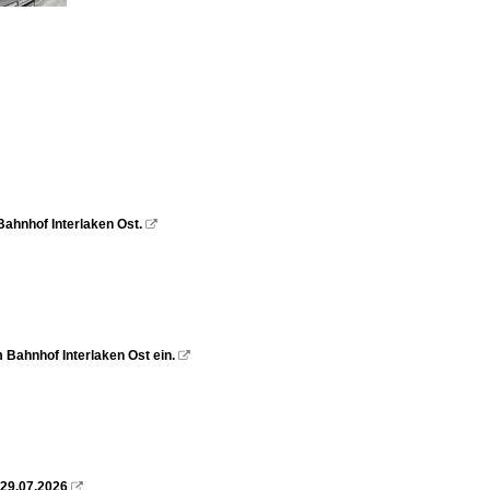
 Bahnhof Interlaken Ost.

m Bahnhof Interlaken Ost ein.

 29.07.2026
