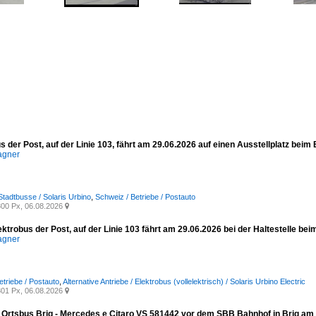
s der Post, auf der Linie 103, fährt am 29.06.2026 auf einen Ausstellplatz beim
agner
Stadtbusse / Solaris Urbino
,
Schweiz / Betriebe / Postauto
00 Px, 06.08.2026

ektrobus der Post, auf der Linie 103 fährt am 29.06.2026 bei der Haltestelle bei
agner
etriebe / Postauto
,
Alternative Antriebe / Elektrobus (vollelektrisch) / Solaris Urbino Electric
01 Px, 06.08.2026

/ Ortsbus Brig - Mercedes e Citaro VS 581442 vor dem SBB Bahnhof in Brig am