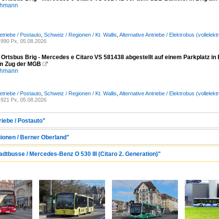
chmann
etriebe / Postauto
,
Schweiz / Regionen / Kt. Wallis
,
Alternative Antriebe / Elektrobus (vollele
990 Px, 05.08.2026
 Ortsbus Brig - Mercedes e Citaro VS 581438 abgestellt auf einem Parkplatz in 
m Zug der MGB

chmann
etriebe / Postauto
,
Schweiz / Regionen / Kt. Wallis
,
Alternative Antriebe / Elektrobus (vollele
921 Px, 05.08.2026
riebe / Postauto"
gionen / Berner Oberland"
adtbusse / Mercedes-Benz O 530 III (Citaro 2. Generation)"