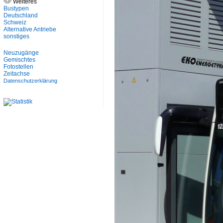
Weiteres
Bustypen
Deutschland
Schweiz
Alternative Antriebe
sonstiges
Neuzugänge
Gemischtes
Fotostellen
Zeitachse
Datenschutzerklärung